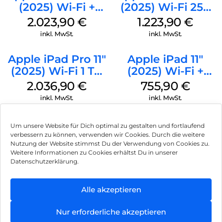
(2025) Wi-Fi +
(2025) Wi-Fi 256
Cellular 512 GB
GB Standardglas
2.023,90
€
1.223,90
€
Standardglas
Space Schwarz
inkl. MwSt.
inkl. MwSt.
Space Schwarz
Apple iPad Pro 11″
Apple iPad 11″
(2025) Wi-Fi 1 TB
(2025) Wi-Fi +
Nanotexturglas
Cellular 256 GB
2.036,90
€
755,90
€
Silber
Pink
inkl. MwSt.
inkl. MwSt.
Um unsere Website für Dich optimal zu gestalten und fortlaufend
verbessern zu können, verwenden wir Cookies. Durch die weitere
Nutzung der Website stimmst Du der Verwendung von Cookies zu.
Impressum
Weitere Informationen zu Cookies erhältst Du in unserer
Datenschutzerklärung.
AGB
Datenschutz
Alle akzeptieren
Vertrag widerrufen
Nur erforderliche akzeptieren