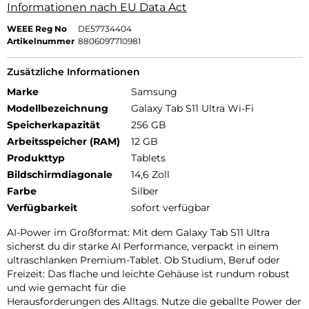
Informationen nach EU Data Act
WEEE Reg No
DE57734404
Artikelnummer
8806097710981
Zusätzliche Informationen
Marke
Samsung
Modellbezeichnung
Galaxy Tab S11 Ultra Wi-Fi
Speicherkapazität
256 GB
Arbeitsspeicher (RAM)
12 GB
Produkttyp
Tablets
Bildschirmdiagonale
14,6 Zoll
Farbe
Silber
Verfügbarkeit
sofort verfügbar
AI-Power im Großformat: Mit dem Galaxy Tab S11 Ultra
sicherst du dir starke AI Performance, verpackt in einem
ultraschlanken Premium-Tablet. Ob Studium, Beruf oder
Freizeit: Das flache und leichte Gehäuse ist rundum robust
und wie gemacht für die
Herausforderungen des Alltags. Nutze die geballte Power der