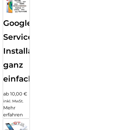
Metallgehäuse mit Rahmen aus robustem Armor
Aluminum sieht nicht nur edel aus, es kann dein Tablet auch
zuverlässig vor Kratzern und bei Stößen
Google
schützen. Das Galaxy Tab S11 Ultra ist zudem gemäß IP68
gegen Staub, Regen und auch ein umgekipptes
Glas Wasser geschützt – ob unterwegs oder zu Hause am
Services
Esstisch. Deine privaten und geschäftlichen Daten
sind mit Samsung Knox geschützt wie in einem digitalen
Installation
Tresor. Speichere wichtige Daten im Sicheren
Ordner ab und überwache den allgemeinen
ganz
Sicherheitsstatus deines Geräts auf dem Datenschutz-
Dashboard. Behalte den Überblick und genieße ein gutes
Gefühl mit dem Galaxy Tab S11 Ultra.
einfach
ab 10,00 €
inkl. MwSt.
Mehr
erfahren