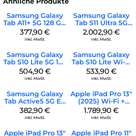
Ähnliche Produkte
Samsung Galaxy
Samsung Galaxy
Tab A11+ 5G 128 GB
Tab S11 Ultra 5G
Silver
512 GB Gray
377,90
€
2.002,90
€
inkl. MwSt.
inkl. MwSt.
Samsung Galaxy
Samsung Galaxy
Tab S10 Lite 5G 128
Tab S10 Lite Wi-Fi
GB Gray
256 GB Silver
504,90
€
533,90
€
inkl. MwSt.
inkl. MwSt.
Samsung Galaxy
Apple iPad Pro 13″
Tab Active5 5G EE
(2025) Wi-Fi +
128 GB Black
Cellular 256 GB
382,90
€
1.789,90
€
Standardglas
inkl. MwSt.
inkl. MwSt.
Space Schwarz
Apple iPad Pro 13″
Apple iPad Pro 11″