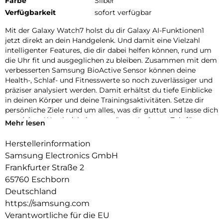
Farbe
Silber
Verfügbarkeit
sofort verfügbar
Mit der Galaxy Watch7 holst du dir Galaxy AI-Funktionen1
jetzt direkt an dein Handgelenk. Und damit eine Vielzahl
intelligenter Features, die dir dabei helfen können, rund um
die Uhr fit und ausgeglichen zu bleiben. Zusammen mit dem
verbesserten Samsung BioActive Sensor können deine
Health-, Schlaf- und Fitnesswerte so noch zuverlässiger und
präziser analysiert werden. Damit erhältst du tiefe Einblicke
in deinen Körper und deine Trainingsaktivitäten. Setze dir
persönliche Ziele rund um alles, was dir guttut und lasse dich
von deiner Watch dabei unterstützen. Ist heute Zeit für
Mehr lesen
Aktivität oder ist eher ein Ruhetag angesagt? Mit deinem
täglichen Energiewert, der erweiterten Schlafanalyse und
Herstellerinformation
einer verbesserten Überwachung deiner Herz-Kreislauf-
Samsung Electronics GmbH
Funktionen ermittelt die Galaxy Watch7 für dich deine
Frankfurter Straße 2
Tagesform.
65760 Eschborn
Obwohl die Galaxy Watch7 vollgepackt ist mit vielseitigen
Deutschland
Funktionen, liegt ihr Aluminium Gehäuse angenehm flach
https://samsung.com
und leicht an deinem Handgelenk. Zeitlos schön und
Verantwortliche für die EU
dennoch voll im Trend sind die natürlichen Farbvarianten