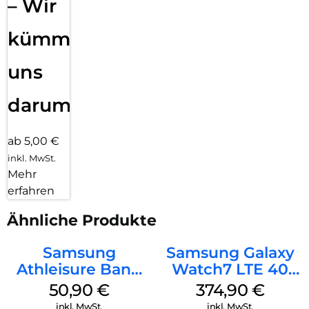
– Wir
kümmern
uns
darum!
ab 5,00 €
inkl. MwSt.
Mehr
erfahren
Ähnliche Produkte
Samsung
Samsung Galaxy
Athleisure Band
Watch7 LTE 40
(M/L) Galaxy
mm Cream
50,90
€
374,90
€
Watch8/Watch8
inkl. MwSt.
inkl. MwSt.