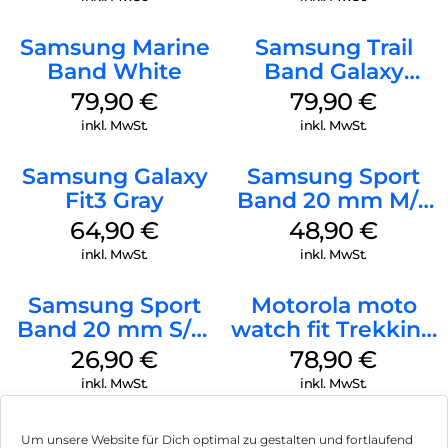
Classic Green
Samsung Marine
Samsung Trail
Band White
Band Galaxy
Watch Ultra
79,90
€
79,90
€
Orange
inkl. MwSt.
inkl. MwSt.
Samsung Galaxy
Samsung Sport
Fit3 Gray
Band 20 mm M/L
Galaxy Watch
64,90
€
48,90
€
Series Silber
inkl. MwSt.
inkl. MwSt.
Samsung Sport
Motorola moto
Band 20 mm S/M
watch fit Trekking
Galaxy Watch4
Green
26,90
€
78,90
€
Serie Graphite
inkl. MwSt.
inkl. MwSt.
Um unsere Website für Dich optimal zu gestalten und fortlaufend