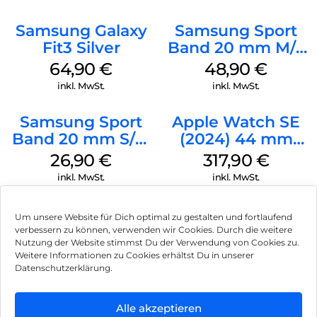
Samsung Galaxy
Samsung Sport
Fit3 Silver
Band 20 mm M/L
Galaxy Watch
64,90
€
48,90
€
Series Silber
inkl. MwSt.
inkl. MwSt.
Samsung Sport
Apple Watch SE
Band 20 mm S/M
(2024) 44 mm
Galaxy Watch4
GPS + Cellular
26,90
€
317,90
€
Serie Graphite
(Sportarmband
inkl. MwSt.
inkl. MwSt.
Mitternacht M/L)
Mitternacht
Um unsere Website für Dich optimal zu gestalten und fortlaufend
verbessern zu können, verwenden wir Cookies. Durch die weitere
Nutzung der Website stimmst Du der Verwendung von Cookies zu.
Impressum
Weitere Informationen zu Cookies erhältst Du in unserer
Datenschutzerklärung.
AGB
Datenschutz
Alle akzeptieren