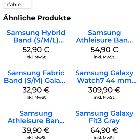
erfahren
Ähnliche Produkte
Samsung Hybrid
Samsung
Band (S/M/L)
Athleisure Band
Galaxy
(S/M) Galaxy
52,90
€
54,90
€
Watch8/Watch8
Watch8/Watch8
inkl. MwSt.
inkl. MwSt.
Classic White
Classic Graphite
Samsung Fabric
Samsung Galaxy
Band (S/M) Galaxy
Watch7 44 mm
Watch8/Watch8
Silver
32,90
€
309,90
€
Classic Red
inkl. MwSt.
inkl. MwSt.
Samsung
Samsung Galaxy
Athleisure Band
Fit3 Gray
M/L Galaxy
39,90
€
64,90
€
Watch7 Silver
inkl. MwSt.
inkl. MwSt.