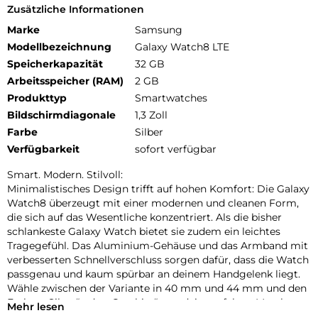
Zusätzliche Informationen
Marke
Samsung
Modellbezeichnung
Galaxy Watch8 LTE
Speicherkapazität
32 GB
Arbeitsspeicher (RAM)
2 GB
Produkttyp
Smartwatches
Bildschirmdiagonale
1,3 Zoll
Farbe
Silber
Verfügbarkeit
sofort verfügbar
Smart. Modern. Stilvoll:
Minimalistisches Design trifft auf hohen Komfort: Die Galaxy
Watch8 überzeugt mit einer modernen und cleanen Form,
die sich auf das Wesentliche konzentriert. Als die bisher
schlankeste Galaxy Watch bietet sie zudem ein leichtes
Tragegefühl. Das Aluminium-Gehäuse und das Armband mit
verbesserten Schnellverschluss sorgen dafür, dass die Watch
passgenau und kaum spürbar an deinem Handgelenk liegt.
Wähle zwischen der Variante in 40 mm und 44 mm und den
Farben „Silver“ oder „Graphite“, um dein perfektes Match zu
Mehr lesen
finden. Die neuen, separat erhältlichen Armbänder bieten