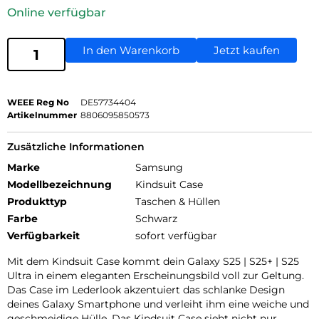
Online verfügbar
In den Warenkorb
Jetzt kaufen
WEEE Reg No
DE57734404
Artikelnummer
8806095850573
Zusätzliche Informationen
Marke
Samsung
Modellbezeichnung
Kindsuit Case
Produkttyp
Taschen & Hüllen
Farbe
Schwarz
Verfügbarkeit
sofort verfügbar
Mit dem Kindsuit Case kommt dein Galaxy S25 | S25+ | S25
Ultra in einem eleganten Erscheinungsbild voll zur Geltung.
Das Case im Lederlook akzentuiert das schlanke Design
deines Galaxy Smartphone und verleiht ihm eine weiche und
geschmeidige Hülle. Das Kindsuit Case sieht nicht nur