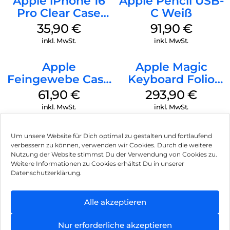
Apple iPhone 16
Apple Pencil USB-
Pro Clear Case
C Weiß
MagSafe
35,90
€
91,90
€
Transparent
inkl. MwSt.
inkl. MwSt.
Apple
Apple Magic
Feingewebe Case
Keyboard Folio
iPhone 15 Pro
iPad 10.9″ (10.Gen.)
61,90
€
293,90
€
MagSafe Schwarz
Weiß
inkl. MwSt.
inkl. MwSt.
Um unsere Website für Dich optimal zu gestalten und fortlaufend
verbessern zu können, verwenden wir Cookies. Durch die weitere
Nutzung der Website stimmst Du der Verwendung von Cookies zu.
Impressum
Weitere Informationen zu Cookies erhältst Du in unserer
Datenschutzerklärung.
AGB
Datenschutz
Alle akzeptieren
Vertrag widerrufen
Nur erforderliche akzeptieren