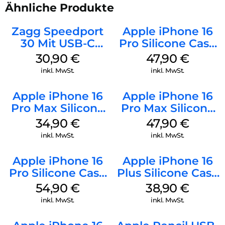
Ähnliche Produkte
Zagg Speedport
Apple iPhone 16
30 Mit USB-C
Pro Silicone Case
Kabel Weiß
MagSafe Denim
30,90
€
47,90
€
inkl. MwSt.
inkl. MwSt.
Apple iPhone 16
Apple iPhone 16
Pro Max Silicone
Pro Max Silicone
Case MagSafe
Case MagSafe
34,90
€
47,90
€
Denim
Black
inkl. MwSt.
inkl. MwSt.
Apple iPhone 16
Apple iPhone 16
Pro Silicone Case
Plus Silicone Case
MagSafe Black
MagSafe Denim
54,90
€
38,90
€
inkl. MwSt.
inkl. MwSt.