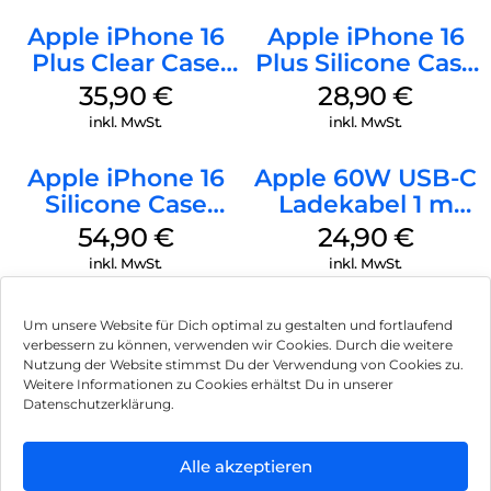
Apple iPhone 16
Apple iPhone 16
Plus Clear Case
Plus Silicone Case
MagSafe
MagSafe Black
35,90
€
28,90
€
Transparent
inkl. MwSt.
inkl. MwSt.
Apple iPhone 16
Apple 60W USB-C
Silicone Case
Ladekabel 1 m
MagSafe Black
Weiß
54,90
€
24,90
€
inkl. MwSt.
inkl. MwSt.
Um unsere Website für Dich optimal zu gestalten und fortlaufend
verbessern zu können, verwenden wir Cookies. Durch die weitere
Nutzung der Website stimmst Du der Verwendung von Cookies zu.
Impressum
Weitere Informationen zu Cookies erhältst Du in unserer
Datenschutzerklärung.
AGB
Datenschutz
Alle akzeptieren