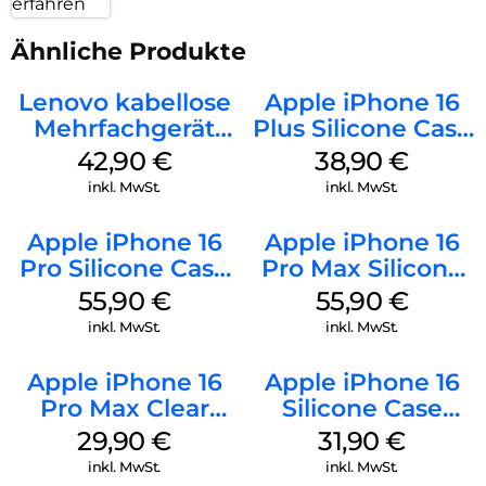
erfahren
Ähnliche Produkte
Lenovo kabellose
Apple iPhone 16
Mehrfachgerät
Plus Silicone Case
Luna Grey
MagSafe Denim
42,90
€
38,90
€
inkl. MwSt.
inkl. MwSt.
Apple iPhone 16
Apple iPhone 16
Pro Silicone Case
Pro Max Silicone
MagSafe Stone
Case MagSafe
55,90
€
55,90
€
Gray
Stone Gray
inkl. MwSt.
inkl. MwSt.
Apple iPhone 16
Apple iPhone 16
Pro Max Clear
Silicone Case
Case MagSafe
MagSafe Fuchsia
29,90
€
31,90
€
Transparent
inkl. MwSt.
inkl. MwSt.