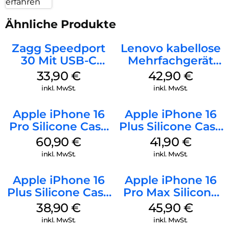
erfahren
Ähnliche Produkte
Zagg Speedport
Lenovo kabellose
30 Mit USB-C
Mehrfachgerät
Kabel Weiß
Luna Grey
33,90
€
42,90
€
inkl. MwSt.
inkl. MwSt.
Apple iPhone 16
Apple iPhone 16
Pro Silicone Case
Plus Silicone Case
MagSafe Stone
MagSafe Stone
60,90
€
41,90
€
Gray
Gray
inkl. MwSt.
inkl. MwSt.
Apple iPhone 16
Apple iPhone 16
Plus Silicone Case
Pro Max Silicone
MagSafe Denim
Case MagSafe
38,90
€
45,90
€
Ultramarine
inkl. MwSt.
inkl. MwSt.