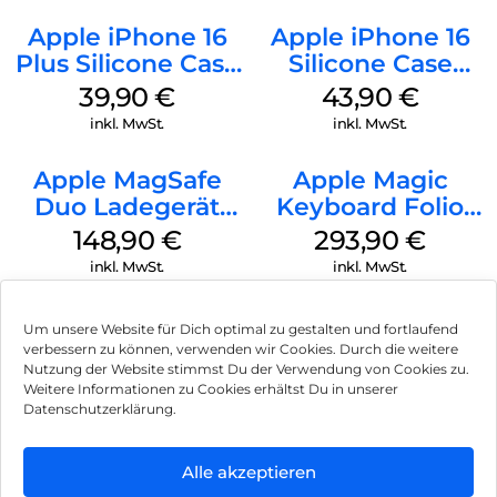
Apple iPhone 16
Apple iPhone 16
Plus Silicone Case
Silicone Case
MagSafe Plum
MagSafe Plum
39,90
€
43,90
€
inkl. MwSt.
inkl. MwSt.
Apple MagSafe
Apple Magic
Duo Ladegerät
Keyboard Folio
Weiß
iPad 10.9″ (10.Gen.)
148,90
€
293,90
€
Weiß
inkl. MwSt.
inkl. MwSt.
Um unsere Website für Dich optimal zu gestalten und fortlaufend
verbessern zu können, verwenden wir Cookies. Durch die weitere
Nutzung der Website stimmst Du der Verwendung von Cookies zu.
Impressum
Weitere Informationen zu Cookies erhältst Du in unserer
Datenschutzerklärung.
AGB
Datenschutz
Alle akzeptieren