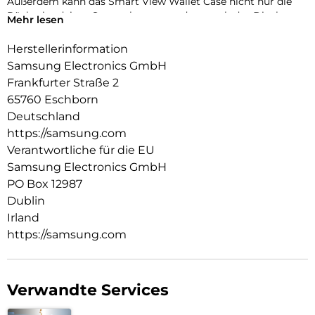
Außerdem kann das Smart View Wallet Case nicht nur die
Rückseite deines Smartphones, sondern auch das Display
Mehr lesen
vor Kratzern und bei Stürzen schützen.
Herstellerinformation
Samsung Electronics GmbH
Frankfurter Straße 2
65760 Eschborn
Deutschland
https://samsung.com
Verantwortliche für die EU
Samsung Electronics GmbH
PO Box 12987
Dublin
Irland
https://samsung.com
Verwandte Services