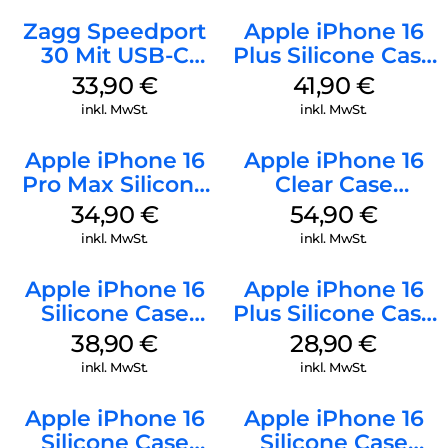
Zagg Speedport
Apple iPhone 16
30 Mit USB-C
Plus Silicone Case
Kabel Weiß
MagSafe Stone
33,90
€
41,90
€
Gray
inkl. MwSt.
inkl. MwSt.
Apple iPhone 16
Apple iPhone 16
Pro Max Silicone
Clear Case
Case MagSafe
MagSafe
34,90
€
54,90
€
Denim
Transparent
inkl. MwSt.
inkl. MwSt.
Apple iPhone 16
Apple iPhone 16
Silicone Case
Plus Silicone Case
MagSafe
MagSafe Black
38,90
€
28,90
€
Ultramarine
inkl. MwSt.
inkl. MwSt.
Apple iPhone 16
Apple iPhone 16
Silicone Case
Silicone Case