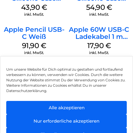
MagSafe Plum
MagSafe Black
43,90
€
54,90
€
inkl. MwSt.
inkl. MwSt.
Apple Pencil USB-
Apple 60W USB-C
C Weiß
Ladekabel 1 m
Weiß
91,90
€
17,90
€
inkl. MwSt.
inkl. MwSt.
Um unsere Website für Dich optimal zu gestalten und fortlaufend
verbessern zu können, verwenden wir Cookies. Durch die weitere
Nutzung der Website stimmst Du der Verwendung von Cookies zu.
Impressum
Weitere Informationen zu Cookies erhältst Du in unserer
Datenschutzerklärung.
AGB
Datenschutz
Alle akzeptieren
Vertrag widerrufen
Nur erforderliche akzeptieren
Hinweis zur Batterieentsorgung