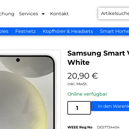
chung
Services
Kontakt
bles
Festnetz
Kopfhörer & Headsets
Smart Hom
Samsung Smart V
White
20,90
€
inkl. MwSt.
Online verfügbar
In den Waren
WEEE Reg No
DE57734404