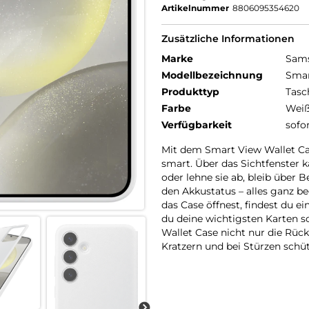
Artikelnummer
8806095354620
Zusätzliche Informationen
Marke
Sam
Modellbezeichnung
Smar
Produkttyp
Tasc
Farbe
Wei
Verfügbarkeit
sofo
Mit dem Smart View Wallet Cas
smart. Über das Sichtfenster
oder lehne sie ab, bleib über
den Akkustatus – alles ganz 
das Case öffnest, findest du e
du deine wichtigsten Karten 
Wallet Case nicht nur die Rüc
Kratzern und bei Stürzen schü