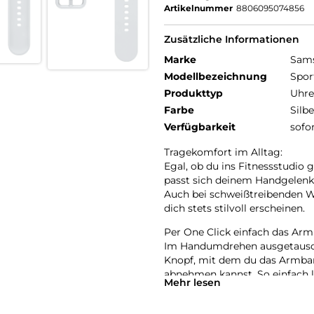
Artikelnummer
8806095074856
Zusätzliche Informationen
Marke
Sam
Modellbezeichnung
Spor
Produkttyp
Uhr
Farbe
Silbe
Verfügbarkeit
sofo
Tragekomfort im Alltag:
Egal, ob du ins Fitnessstudio
passt sich deinem Handgelenk
Auch bei schweißtreibenden Wo
dich stets stilvoll erscheinen.
Per One Click einfach das Ar
Im Handumdrehen ausgetauscht
Knopf, mit dem du das Armban
abnehmen kannst. So einfach l
Mehr lesen
Geschmack anpassen. Die Spor
Watch6 Classic kompatibel.