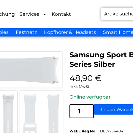
chung
Services
Kontakt
bles
Festnetz
Kopfhörer & Headsets
Smart Hom
Samsung Sport 
Series Silber
48,90
€
inkl. MwSt.
Online verfügbar
In den Waren
WEEE Reg No
DE57734404