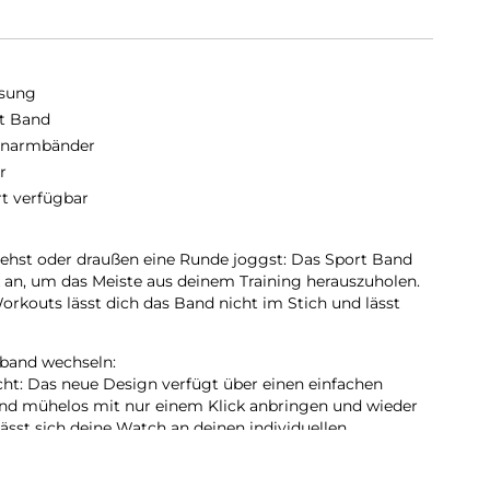
sung
t Band
enarmbänder
r
rt verfügbar
 gehst oder draußen eine Runde joggst: Das Sport Band
 an, um das Meiste aus deinem Training herauszuholen.
rkouts lässt dich das Band nicht im Stich und lässt
mband wechseln:
: Das neue Design verfügt über einen einfachen
d mühelos mit nur einem Klick anbringen und wieder
ässt sich deine Watch an deinen individuellen
t Bands sind sowohl mit der Watch6 als auch mit der