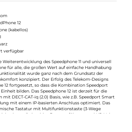
kom
dPhone 12
one (kabellos)
l
arz
rt verfügbar
e Weiterentwicklung des Speedphone 11 und universell
ne für alle, die großen Wert auf einfache Handhabung
Funktionalität wurde ganz nach dem Grundsatz der
komfort konzipiert. Der Erfolg des Telekom-Designs
 12 fortgesetzt, so dass die Kombination Speedport
inheit bilden. Das Speedphone 12 ist derzeit für die
mit DECT-CAT-iq (2.0) Basis, wie z.B. Speedport Smart
dung mit einem IP-basierten Anschluss optimiert. Das
mische Tastatur mit Multifunktionstaste (3-Wege
etriebnahme, die intuitive Benutzerführung und HD Voice
.