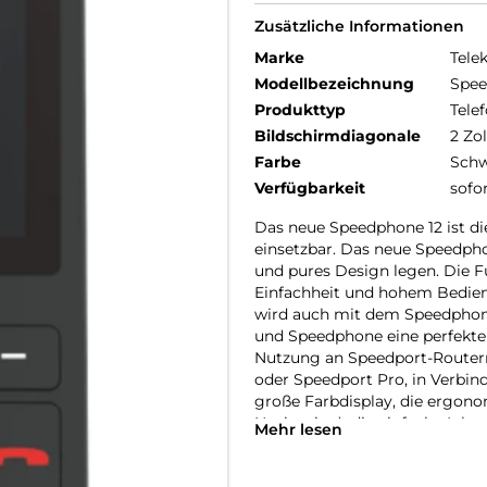
Zusätzliche Informationen
Marke
Tele
Modellbezeichnung
Spee
Produkttyp
Telef
Bildschirmdiagonale
2 Zol
Farbe
Schw
Verfügbarkeit
sofo
Das neue Speedphone 12 ist di
einsetzbar. Das neue Speedpho
und pures Design legen. Die 
Einfachheit und hohem Bedien
wird auch mit dem Speedphone
und Speedphone eine perfekte E
Nutzung an Speedport-Routern 
oder Speedport Pro, in Verbin
große Farbdisplay, die ergono
Navigation), die einfache Inb
Mehr lesen
runden das Kundenerlebnis ab