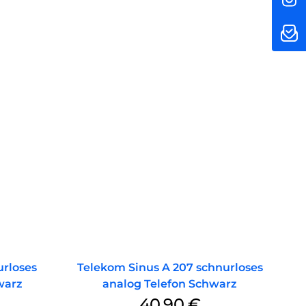
urloses
Telekom Sinus A 207 schnurloses
warz
analog Telefon Schwarz
40,90
€