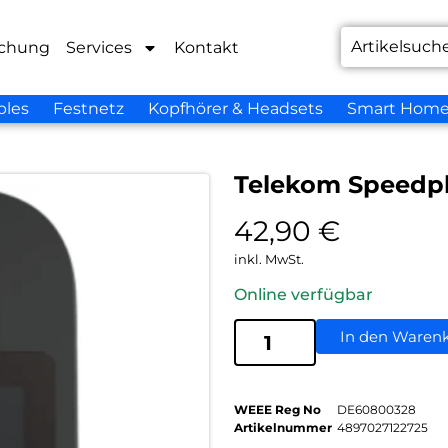
chung
Services
Kontakt
bles
Festnetz
Kopfhörer & Headsets
Smart Hom
Telekom Speedp
42,90
€
inkl. MwSt.
Online verfügbar
In den Waren
WEEE Reg No
DE60800328
Artikelnummer
4897027122725