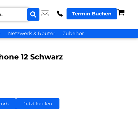
Termin Buchen
e
Netzwerk & Router
Zubehör
hone 12 Schwarz
korb
Jetzt kaufen