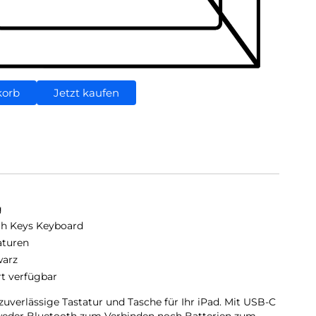
korb
Jetzt kaufen
g
h Keys Keyboard
aturen
arz
rt verfügbar
 zuverlässige Tastatur und Tasche für Ihr iPad. Mit USB-C