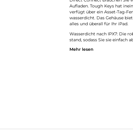
Direct Connect brauchen Sie 
Aufladen. Tough Keys hat inein
verfügt über ein Asset-Tag-Fen
wasserdicht. Das Gehäuse biete
alles und überall für Ihr iPad.
Wasserdicht nach IPX7: Die ro
stand, sodass Sie sie einfach
Mehr lesen
Typ-C-Ladung: Tough Keys wir
lebenslange Garantie: Tough K
die defekte Materialien und Ve