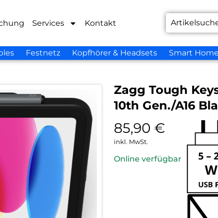
chung
Services
Kontakt
bles
Festnetz
Kopfhörer & Headsets
Smart Hom
Zagg Tough Keys
10th Gen./A16 Bl
85,90
€
inkl. MwSt.
Online verfügbar