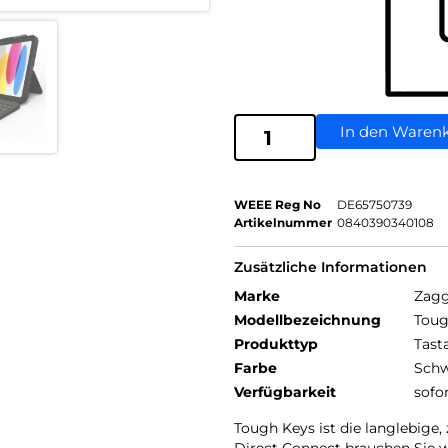
In den Waren
WEEE Reg No
DE65750739
Artikelnummer
0840390340108
Zusätzliche Informationen
Marke
Zag
Modellbezeichnung
Toug
Produkttyp
Tast
Farbe
Schw
Verfügbarkeit
sofo
Tough Keys ist die langlebige,