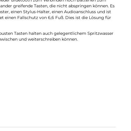
weder Bluetooth zum Verbinden noch Batterien zum
ander greifende Tasten, die nicht abspringen können. Es
ster, einen Stylus-Halter, einen Audioanschluss und ist
t einen Fallschutz von 6,6 Fuß. Dies ist die Lösung für
busten Tasten halten auch gelegentlichem Spritzwasser
 abwischen und weiterschreiben können.
d mit einem Typ-C-Ladekabel geliefert.Eingeschränkte
eys kommt mit einer einjährigen beschränkten Garantie,
rarbeitung abdeckt.