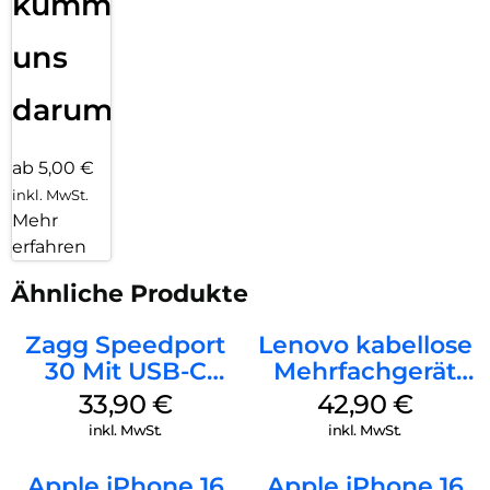
kümmern
uns
darum!
ab 5,00 €
inkl. MwSt.
Mehr
erfahren
Ähnliche Produkte
Zagg Speedport
Lenovo kabellose
30 Mit USB-C
Mehrfachgerät
Kabel Weiß
Luna Grey
33,90
€
42,90
€
inkl. MwSt.
inkl. MwSt.
Apple iPhone 16
Apple iPhone 16