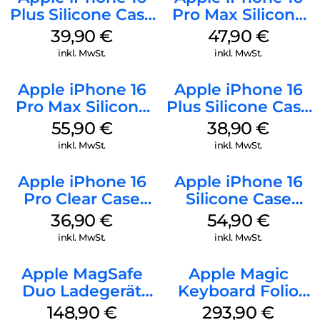
Plus Silicone Case
Pro Max Silicone
MagSafe Plum
Case MagSafe
39,90
€
47,90
€
Black
inkl. MwSt.
inkl. MwSt.
Apple iPhone 16
Apple iPhone 16
Pro Max Silicone
Plus Silicone Case
Case MagSafe
MagSafe Denim
55,90
€
38,90
€
Stone Gray
inkl. MwSt.
inkl. MwSt.
Apple iPhone 16
Apple iPhone 16
Pro Clear Case
Silicone Case
MagSafe
MagSafe Lake
36,90
€
54,90
€
Transparent
Green
inkl. MwSt.
inkl. MwSt.
Apple MagSafe
Apple Magic
Duo Ladegerät
Keyboard Folio
Weiß
iPad 10.9″ (10.Gen.)
148,90
€
293,90
€