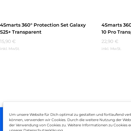
4Smarts 360° Protection Set Galaxy
4Smarts 360
S25+ Transparent
10 Pro Tran
15,90
€
22,90
€
inkl. MwSt.
inkl. MwSt.
Mehr Erfahren
Mehr Erfa
Um unsere Website für Dich optimal zu gestalten und fortlaufend ver
können, verwenden wir Cookies. Durch die weitere Nutzung der Web
Impressum
AGB
Dat
der Verwendung von Cookies zu. Weitere Informationen zu Cookies er
unserer Datenschutzerklärung.