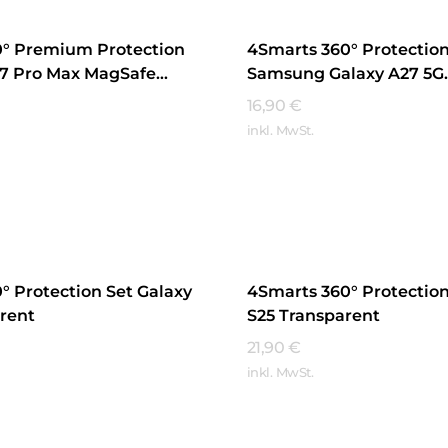
0° Premium Protection
4Smarts 360° Protection
17 Pro Max MagSafe
Samsung Galaxy A27 5G
t
Transparent
16,90
€
inkl. MwSt.
hren
Mehr Erfahren
° Protection Set Galaxy
4Smarts 360° Protection
rent
S25 Transparent
21,90
€
inkl. MwSt.
hren
Mehr Erfahren