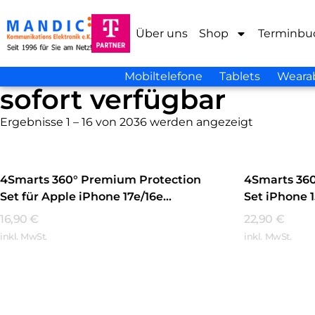
Über uns
Shop
Terminbu
Mobiltelefone
Tablets
Weara
sofort verfügbar
Ergebnisse 1 – 16 von 2036 werden angezeigt
4Smarts 360° Premium Protection
4Smarts 36
Set für Apple iPhone 17e/16e
Set iPhone 
MagSafe-kompatibel Transparent
Transparen
16,90
€
22,90
€
inkl. MwSt.
inkl. MwSt.
Mehr Erfahren
Mehr Erfa