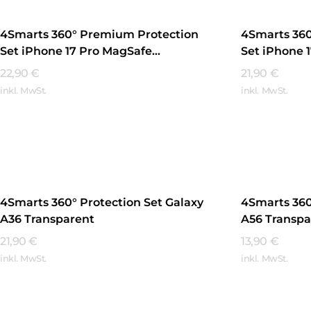
4Smarts 360° Premium Protection
4Smarts 36
Set iPhone 17 Pro MagSafe
Set iPhone 
Transparent
Transparen
22,90
€
21,90
€
inkl. MwSt.
inkl. MwSt.
Mehr Erfahren
Mehr Erfa
4Smarts 360° Protection Set Galaxy
4Smarts 360
A36 Transparent
A56 Transpa
21,90
€
13,90
€
inkl. MwSt.
inkl. MwSt.
Mehr Erfahren
Mehr Erfa