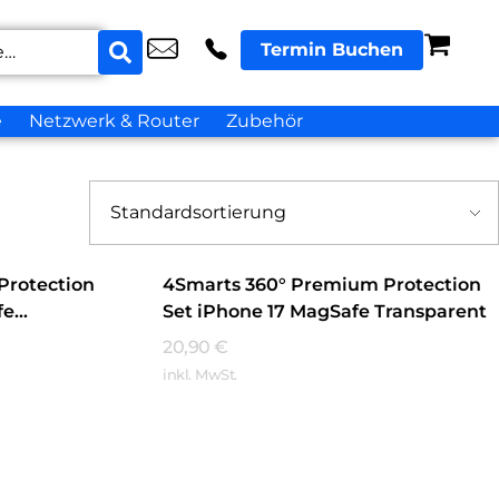
Termin Buchen
e
Netzwerk & Router
Zubehör
Protection
4Smarts 360° Premium Protection
fe
Set iPhone 17 MagSafe Transparent
20,90
€
inkl. MwSt.
Mehr Erfahren