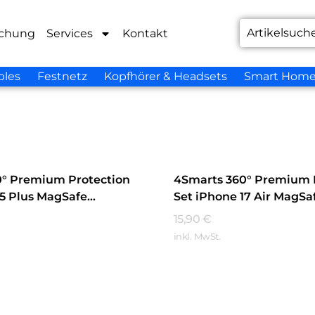
chung
Services
Kontakt
bles
Festnetz
Kopfhörer & Headsets
Smart Hom
0° Premium Protection
4Smarts 360° Premium 
15 Plus MagSafe
Set iPhone 17 Air MagSa
t
Transparent
15,90
€
inkl. MwSt.
hren
Mehr Erfahren