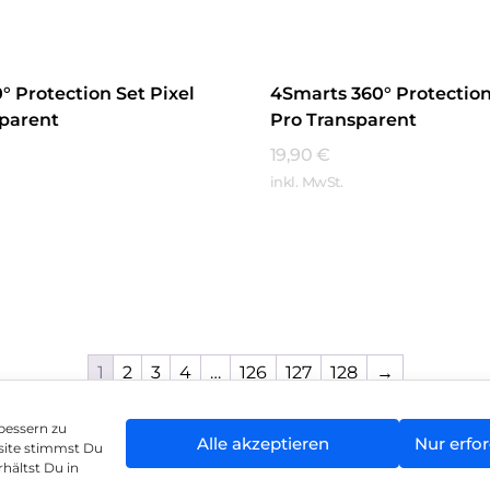
° Protection Set Pixel
4Smarts 360° Protection 
sparent
Pro Transparent
19,90
€
inkl. MwSt.
hren
Mehr Erfahren
1
2
3
4
…
126
127
128
→
bessern zu
Alle akzeptieren
Nur erfor
site stimmst Du
enschutz
Vertrag widerrufen
Hinweis zur Batte
hältst Du in