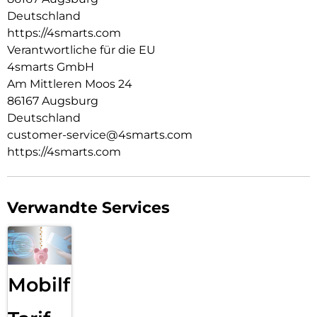
uneingeschränkte Nutzung und maximalen Schutz in einem
Deutschland
Produkt.
https://4smarts.com
TRANSPARENTE ELEGANZ:
Verantwortliche für die EU
Entdecke den Vorteil von Schutz und Ästhetik mit unserer
4smarts GmbH
Hülle. Die Transparenz der Hülle erhält das ursprüngliche
Am Mittleren Moos 24
Design deines Geräts und ermöglicht es, die Farbe und die
86167 Augsburg
Feinheiten deines Geräts voll zur Geltung zu bringen.
Deutschland
customer-service@4smarts.com
https://4smarts.com
Verwandte Services
Mobilfunk