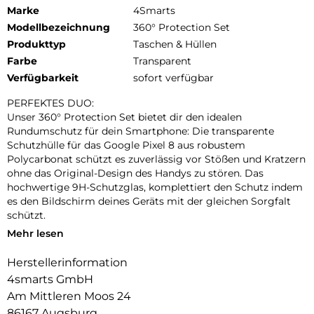
Marke
4Smarts
Modellbezeichnung
360° Protection Set
Produkttyp
Taschen & Hüllen
Farbe
Transparent
Verfügbarkeit
sofort verfügbar
PERFEKTES DUO:
Unser 360° Protection Set bietet dir den idealen
Rundumschutz für dein Smartphone: Die transparente
Schutzhülle für das Google Pixel 8 aus robustem
Polycarbonat schützt es zuverlässig vor Stößen und Kratzern
ohne das Original-Design des Handys zu stören. Das
hochwertige 9H-Schutzglas, komplettiert den Schutz indem
es den Bildschirm deines Geräts mit der gleichen Sorgfalt
schützt.
Mehr lesen
UNBEEINTRÄCHTIGTE BEDIENUNG:
Die Schutzhülle und das mitgelieferte 9H-Schutzglas bieten
Herstellerinformation
optimalen Schutz für dein Gerät, ohne die Bedienbarkeit
4smarts GmbH
einzuschränken. Während die Hülle es vor Stößen und
Kratzern bewahrt, schützt das Schutzglas das Display, ohne
Am Mittleren Moos 24
die Touchscreen-Funktionalität zu beeinträchtigen. Erlebe
86167 Augsburg