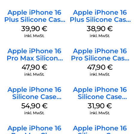
Apple iPhone 16
Apple iPhone 16
Plus Silicone Case
Plus Silicone Case
MagSafe Plum
MagSafe Denim
39,90
€
38,90
€
inkl. MwSt.
inkl. MwSt.
Apple iPhone 16
Apple iPhone 16
Pro Max Silicone
Pro Silicone Case
Case MagSafe
MagSafe Denim
47,90
€
47,90
€
Black
inkl. MwSt.
inkl. MwSt.
Apple iPhone 16
Apple iPhone 16
Silicone Case
Silicone Case
MagSafe Lake
MagSafe Fuchsia
54,90
€
31,90
€
Green
inkl. MwSt.
inkl. MwSt.
Apple iPhone 16
Apple iPhone 16