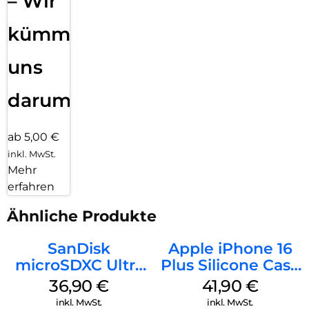
– Wir
kümmern
uns
darum!
ab 5,00 €
inkl. MwSt.
Mehr
erfahren
Ähnliche Produkte
SanDisk
Apple iPhone 16
microSDXC Ultra
Plus Silicone Case
128 GB + Adapter
MagSafe Stone
36,90
€
41,90
€
Mobile
Gray
inkl. MwSt.
inkl. MwSt.