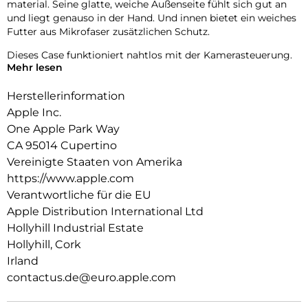
material. Seine glatte, weiche Außenseite fühlt sich gut an
und liegt genauso in der Hand. Und innen bietet ein weiches
Futter aus Mikrofaser zusätzlichen Schutz.
Dieses Case funktioniert nahtlos mit der Kamera­steuerung.
Mehr lesen
Es hat eine Saphir­kappe mit einer leitenden Schicht, die die
Bewegungen deines Fingers auf dem Case zur Kamera­
Herstellerinformation
steuerung erkennen kann.
Apple Inc.
Mit integrierten Magneten, die sich perfekt am iPhone 16 Pro
One Apple Park Way
ausrichten, hält das Case ganz einfach und sorgt für
CA 95014 Cupertino
schnelleres kabel­loses Laden. Lass dein iPhone beim Laden
einfach im Case und docke dein MagSafe Ladegerät an oder
Vereinigte Staaten von Amerika
leg es auf dein Qi2 oder Qi zertifiziertes Ladegerät.
https://www.apple.com
Verantwortliche für die EU
Wie jedes von Apple entwickelte Case durchläuft es im Laufe
Apple Distribution International Ltd
des Design‑ und Fertigungs­prozesses Tausende von
Teststunden. Deshalb sieht es nicht nur großartig aus,
Hollyhill Industrial Estate
sondern ist auch dafür gemacht, dein iPhone vor Kratzern
Hollyhill, Cork
und bei Stürzen zu schützen.
Irland
contactus.de@euro.apple.com