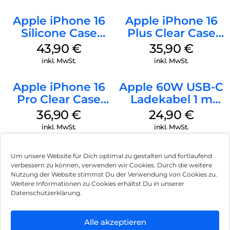
Apple iPhone 16
Apple iPhone 16
Silicone Case
Plus Clear Case
MagSafe Plum
MagSafe
43,90
€
35,90
€
Transparent
inkl. MwSt.
inkl. MwSt.
Apple iPhone 16
Apple 60W USB-C
Pro Clear Case
Ladekabel 1 m
MagSafe
Weiß
36,90
€
24,90
€
Transparent
inkl. MwSt.
inkl. MwSt.
Um unsere Website für Dich optimal zu gestalten und fortlaufend
verbessern zu können, verwenden wir Cookies. Durch die weitere
Nutzung der Website stimmst Du der Verwendung von Cookies zu.
Impressum
Weitere Informationen zu Cookies erhältst Du in unserer
Datenschutzerklärung.
AGB
Datenschutz
Alle akzeptieren
Können wir Dir behilflich sein?