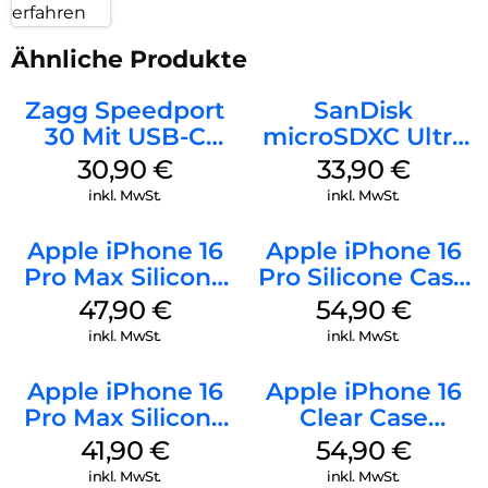
erfahren
Ähnliche Produkte
Zagg Speedport
SanDisk
30 Mit USB-C
microSDXC Ultra
Kabel Weiß
128 GB + Adapter
30,90
€
33,90
€
Mobile
inkl. MwSt.
inkl. MwSt.
Apple iPhone 16
Apple iPhone 16
Pro Max Silicone
Pro Silicone Case
Case MagSafe
MagSafe Black
47,90
€
54,90
€
Black
inkl. MwSt.
inkl. MwSt.
Apple iPhone 16
Apple iPhone 16
Pro Max Silicone
Clear Case
Case MagSafe
MagSafe
41,90
€
54,90
€
Ultramarine
Transparent
inkl. MwSt.
inkl. MwSt.