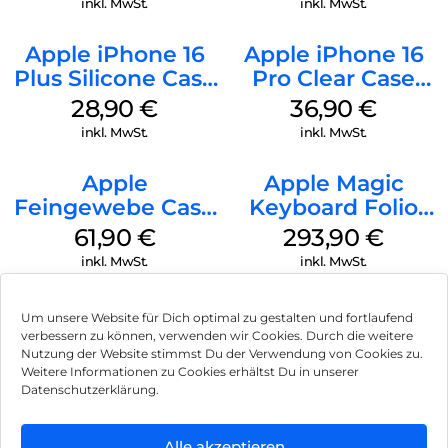
inkl. MwSt.
inkl. MwSt.
Apple iPhone 16
Apple iPhone 16
Plus Silicone Case
Pro Clear Case
MagSafe Black
MagSafe
28,90
€
36,90
€
Transparent
inkl. MwSt.
inkl. MwSt.
Apple
Apple Magic
Feingewebe Case
Keyboard Folio
iPhone 15 Pro
iPad 10.9″ (10.Gen.)
61,90
€
293,90
€
MagSafe Schwarz
Weiß
inkl. MwSt.
inkl. MwSt.
Um unsere Website für Dich optimal zu gestalten und fortlaufend
verbessern zu können, verwenden wir Cookies. Durch die weitere
Nutzung der Website stimmst Du der Verwendung von Cookies zu.
Impressum
Weitere Informationen zu Cookies erhältst Du in unserer
Datenschutzerklärung.
AGB
Datenschutz
Alle akzeptieren