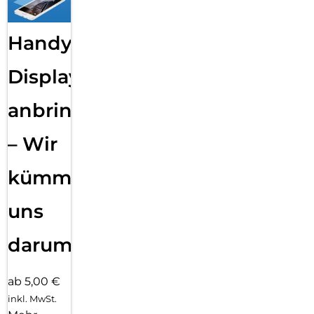
Handy
Displayfolie
anbringen
– Wir
kümmern
uns
darum!
ab 5,00 €
inkl. MwSt.