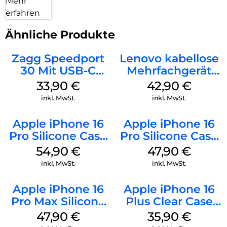
Mehr
erfahren
Ähnliche Produkte
Zagg Speedport
Lenovo kabellose
30 Mit USB-C
Mehrfachgerät
Kabel Weiß
Luna Grey
33,90
€
42,90
€
inkl. MwSt.
inkl. MwSt.
Apple iPhone 16
Apple iPhone 16
Pro Silicone Case
Pro Silicone Case
MagSafe Black
MagSafe Denim
54,90
€
47,90
€
inkl. MwSt.
inkl. MwSt.
Apple iPhone 16
Apple iPhone 16
Pro Max Silicone
Plus Clear Case
Case MagSafe
MagSafe
47,90
€
35,90
€
Black
Transparent