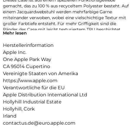
Dieses Case ist aus einem speziellen Funktions­gewebe
gemacht, das zu 100 % aus recyceltem Polyester besteht. Auf
einem Jacquard­webstuhl werden mehrfarbige Garne
miteinander verwoben, wobei eine vielschichtige Textur mit
großer Farbtiefe entsteht. Für mehr Griffigkeit sind die
Ränder des Case mit leicht texturiertem TPU beschichtet.
Mehr lesen
Die Tasten aus elegantem eloxiertem Aluminium sorgen für
präzises und schnelles Feedback.
Herstellerinformation
Mit zwei Verbindungs­punkten lässt sich dieses Case sicher
Apple Inc.
am Crossbody Band befestigen. So kannst du dein iPhone
One Apple Park Way
entspannt freihändig tragen.
CA 95014 Cupertino
Mit integrierten Magneten, die sich perfekt am iPhone 17 Pro
Vereinigte Staaten von Amerika
ausrichten, hält das Case ganz einfach und sorgt für
https://www.apple.com
schnelleres kabel­loses Laden. Lass dein iPhone beim Laden
Verantwortliche für die EU
einfach im Case und docke dein MagSafe Ladegerät an oder
Apple Distribution International Ltd
leg es auf dein Qi2.2 oder Qi zertifiziertes Ladegerät.
Hollyhill Industrial Estate
Wie jedes von Apple entwickelte Case durchläuft es im Laufe
Hollyhill, Cork
des Design‑ und Fertigungs­prozesses Tausende von
Irland
Teststunden. Deshalb sieht es nicht nur großartig aus,
contactus.de@euro.apple.com
sondern ist auch dafür gemacht, dein iPhone vor Kratzern
und bei Stürzen zu schützen.