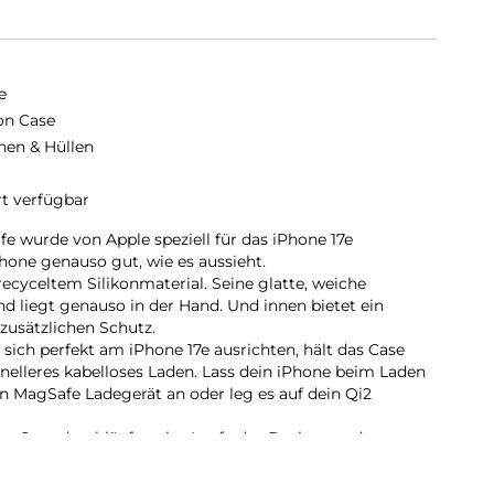
e
kon Case
hen & Hüllen
rt verfügbar
e wurde von Apple speziell für das iPhone 17e
hone genauso gut, wie es aussieht.
ecyceltem Silikon­material. Seine glatte, weiche
nd liegt genauso in der Hand. Und innen bietet ein
 zusätzlichen Schutz.
 sich perfekt am iPhone 17e ausrichten, hält das Case
hnelleres kabelloses Laden. Lass dein iPhone beim Laden
n MagSafe Ladegerät an oder leg es auf dein Qi2
te Case durchläuft es im Laufe des Design‑ und
 von Teststunden. Deshalb sieht es nicht nur großartig
macht, dein iPhone vor Kratzern und bei Stürzen zu