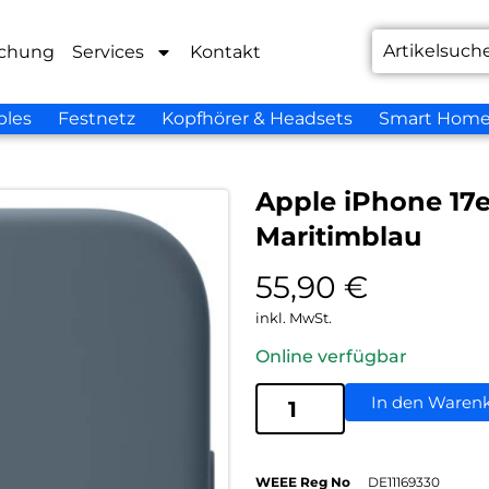
chung
Services
Kontakt
bles
Festnetz
Kopfhörer & Headsets
Smart Hom
Apple iPhone 17e
Maritimblau
55,90
€
inkl. MwSt.
Online verfügbar
In den Waren
WEEE Reg No
DE11169330