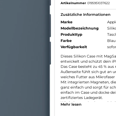
Artikelnummer
0195951037622
Zusätzliche Informationen
Marke
Appl
Modellbezeichnung
Sili
Produkttyp
Tasc
Farbe
Blau
Verfügbarkeit
sofo
Dieses Silikon Case mit MagSaf
entwickelt und schützt dein iP
Das Case besteht zu 45 % aus r
Außenseite fühlt sich gut an u
weiches Futter aus Mikro­faser
Mit integrierten Magneten, die
ganz einfach und sorgt für sc
einfach im Case und docke dei
zertifiziertes Ladegerät.
Wie jedes von Apple entwickel
Mehr lesen
Fertigungs­prozesses Tausende
aus, sondern ist auch dafür ge