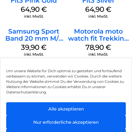
Fit3 Pink Gold
Fit3 Silver
64,90
€
64,90
€
inkl. MwSt.
inkl. MwSt.
Samsung Sport
Motorola moto
Band 20 mm M/L
watch fit Trekking
Galaxy Watch4
Green
39,90
€
78,90
€
Serie Graphite
inkl. MwSt.
inkl. MwSt.
Um unsere Website für Dich optimal zu gestalten und fortlaufend
verbessern zu können, verwenden wir Cookies. Durch die weitere
Nutzung der Website stimmst Du der Verwendung von Cookies zu.
Impressum
Weitere Informationen zu Cookies erhältst Du in unserer
Datenschutzerklärung.
AGB
Datenschutz
Alle akzeptieren
Vertrag widerrufen
Nur erforderliche akzeptieren
Hinweis zur Batterieentsorgung