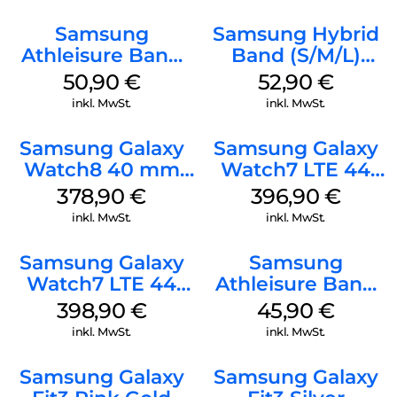
Samsung
Samsung Hybrid
Athleisure Band
Band (S/M/L)
(M/L) Galaxy
Galaxy
50,90
€
52,90
€
Watch8/Watch8
Watch8/Watch8
inkl. MwSt.
inkl. MwSt.
Classic Green
Classic White
Samsung Galaxy
Samsung Galaxy
Watch8 40 mm
Watch7 LTE 44
Graphite
mm Green
378,90
€
396,90
€
inkl. MwSt.
inkl. MwSt.
Samsung Galaxy
Samsung
Watch7 LTE 44
Athleisure Band
mm Silver
S/M Galaxy
398,90
€
45,90
€
Watch7 Cream
inkl. MwSt.
inkl. MwSt.
Samsung Galaxy
Samsung Galaxy