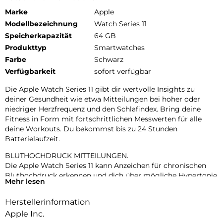
Marke
Apple
Modellbezeichnung
Watch Series 11
Speicherkapazität
64 GB
Produkttyp
Smartwatches
Farbe
Schwarz
Verfügbarkeit
sofort verfügbar
Die Apple Watch Series 11 gibt dir wertvolle Insights zu
deiner Gesundheit wie etwa Mitteilungen bei hoher oder
niedriger Herzfrequenz und den Schlafindex. Bring deine
Fitness in Form mit fortschrittlichen Messwerten für alle
deine Workouts. Du bekommst bis zu 24 Stunden
Batterielaufzeit.
BLUTHOCHDRUCK MITTEILUNGEN.
Die Apple Watch Series 11 kann Anzeichen für chronischen
Bluthochdruck erkennen und dich über mögliche Hypertonie
Mehr lesen
informieren.
Herstellerinformation
KENN DEINEN SCHLAFINDEX.
Mit dem Schlafindex kannst du einfach deinen Schlaf tracken.
Apple Inc.