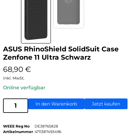
ASUS RhinoShield SolidSuit Case
Zenfone 11 Ultra Schwarz
68,90
€
inkl. MwSt.
Online verfügbar
In den Warenkorb
Jetzt kaufen
WEEE Reg No
DE38765828
Artikelnummer
4711387493496