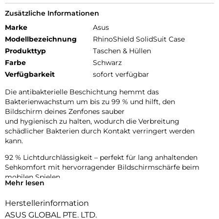
Zusätzliche Informationen
Marke
Asus
Modellbezeichnung
RhinoShield SolidSuit Case
Produkttyp
Taschen & Hüllen
Farbe
Schwarz
Verfügbarkeit
sofort verfügbar
Die antibakterielle Beschichtung hemmt das
Bakterienwachstum um bis zu 99 % und hilft, den
Bildschirm deines Zenfones sauber
und hygienisch zu halten, wodurch die Verbreitung
schädlicher Bakterien durch Kontakt verringert werden
kann.
92 % Lichtdurchlässigkeit – perfekt für lang anhaltenden
Sehkomfort mit hervorragender Bildschirmschärfe beim
mobilen Spielen.
Mehr lesen
Diamantgeschliffene Tasten aus
Herstellerinformation
Aluminiumlegierung:elegant und leicht auszulösen
ASUS GLOBAL PTE. LTD.