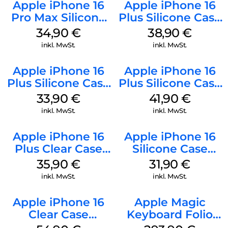
Apple iPhone 16
Apple iPhone 16
Pro Max Silicone
Plus Silicone Case
Case MagSafe
MagSafe Denim
34,90
€
38,90
€
Denim
inkl. MwSt.
inkl. MwSt.
Apple iPhone 16
Apple iPhone 16
Plus Silicone Case
Plus Silicone Case
MagSafe Lake
MagSafe Stone
33,90
€
41,90
€
Green
Gray
inkl. MwSt.
inkl. MwSt.
Apple iPhone 16
Apple iPhone 16
Plus Clear Case
Silicone Case
MagSafe
MagSafe Fuchsia
35,90
€
31,90
€
Transparent
inkl. MwSt.
inkl. MwSt.
Apple iPhone 16
Apple Magic
Clear Case
Keyboard Folio
MagSafe
iPad 10.9″ (10.Gen.)