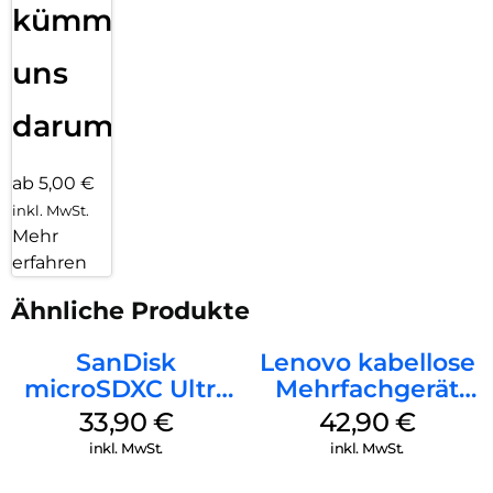
kümmern
uns
darum!
ab 5,00 €
inkl. MwSt.
Mehr
erfahren
Ähnliche Produkte
SanDisk
Lenovo kabellose
microSDXC Ultra
Mehrfachgerät
128 GB + Adapter
Luna Grey
33,90
€
42,90
€
Mobile
inkl. MwSt.
inkl. MwSt.