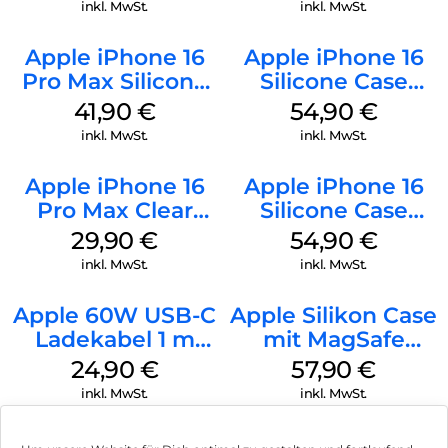
inkl. MwSt.
inkl. MwSt.
Apple iPhone 16
Apple iPhone 16
Pro Max Silicone
Silicone Case
Case MagSafe
MagSafe Lake
41,90
€
54,90
€
Ultramarine
Green
inkl. MwSt.
inkl. MwSt.
Apple iPhone 16
Apple iPhone 16
Pro Max Clear
Silicone Case
Case MagSafe
MagSafe Black
29,90
€
54,90
€
Transparent
inkl. MwSt.
inkl. MwSt.
Apple 60W USB-C
Apple Silikon Case
Ladekabel 1 m
mit MagSafe
Weiß
iPhone 14 Pro
24,90
€
57,90
€
(PRODUCT)RED
inkl. MwSt.
inkl. MwSt.