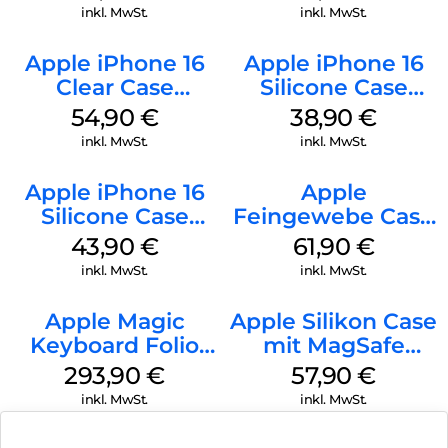
Transparent
inkl. MwSt.
inkl. MwSt.
Apple iPhone 16
Apple iPhone 16
Clear Case
Silicone Case
MagSafe
MagSafe
54,90
€
38,90
€
Transparent
Ultramarine
inkl. MwSt.
inkl. MwSt.
Apple iPhone 16
Apple
Silicone Case
Feingewebe Case
MagSafe Plum
iPhone 15 Pro
43,90
€
61,90
€
MagSafe Schwarz
inkl. MwSt.
inkl. MwSt.
Apple Magic
Apple Silikon Case
Keyboard Folio
mit MagSafe
iPad 10.9″ (10.Gen.)
iPhone 14 Pro
293,90
€
57,90
€
Weiß
(PRODUCT)RED
inkl. MwSt.
inkl. MwSt.