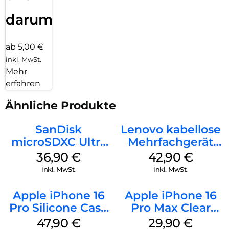
darum!
ab 5,00 €
inkl. MwSt.
Mehr
erfahren
Ähnliche Produkte
SanDisk
Lenovo kabellose
microSDXC Ultra
Mehrfachgerät
128 GB + Adapter
Luna Grey
36,90
€
42,90
€
Mobile
inkl. MwSt.
inkl. MwSt.
Apple iPhone 16
Apple iPhone 16
Pro Silicone Case
Pro Max Clear
MagSafe Denim
Case MagSafe
47,90
€
29,90
€