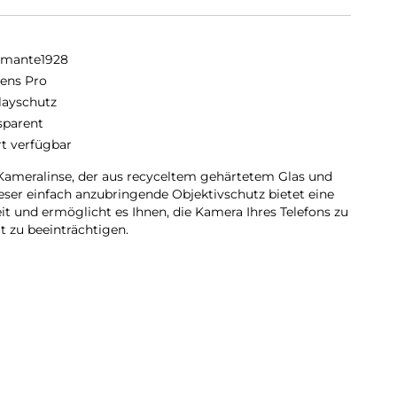
amante1928
lens Pro
layschutz
sparent
rt verfügbar
e Kameralinse, der aus recyceltem gehärtetem Glas und
ieser einfach anzubringende Objektivschutz bietet eine
it und ermöglicht es Ihnen, die Kamera Ihres Telefons zu
t zu beeinträchtigen.