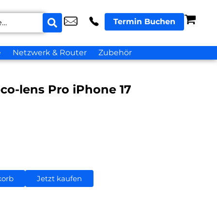
Termin Buchen
e
Netzwerk & Router
Zubehör
co-lens Pro iPhone 17
korb
Jetzt kaufen