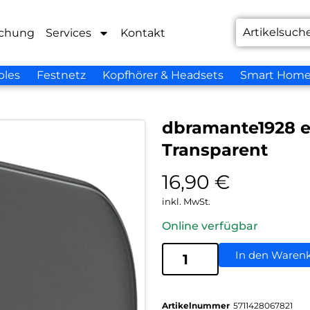
chung
Services
Kontakt
bles
Festnetz
Kopfhörer & Headsets
Smart Hom
dbramante1928 e
Transparent
16,90
€
inkl. MwSt.
Online verfügbar
In den Waren
Artikelnummer
5711428067821