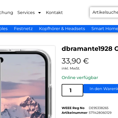
chung
Services
Kontakt
bles
Festnetz
Kopfhörer & Headsets
Smart Hom
dbramante1928 G
33,90
€
inkl. MwSt.
Online verfügbar
In den Waren
WEEE Reg No
DE95338265
Artikelnummer
5711428060129