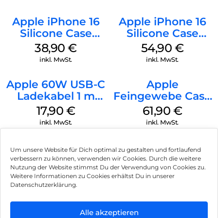
Apple iPhone 16
Apple iPhone 16
Silicone Case
Silicone Case
MagSafe
MagSafe Black
38,90
€
54,90
€
Ultramarine
inkl. MwSt.
inkl. MwSt.
Apple 60W USB-C
Apple
Ladekabel 1 m
Feingewebe Case
Weiß
iPhone 15 Pro
17,90
€
61,90
€
MagSafe Schwarz
inkl. MwSt.
inkl. MwSt.
Um unsere Website für Dich optimal zu gestalten und fortlaufend
verbessern zu können, verwenden wir Cookies. Durch die weitere
Nutzung der Website stimmst Du der Verwendung von Cookies zu.
Impressum
Weitere Informationen zu Cookies erhältst Du in unserer
Datenschutzerklärung.
AGB
Datenschutz
Alle akzeptieren