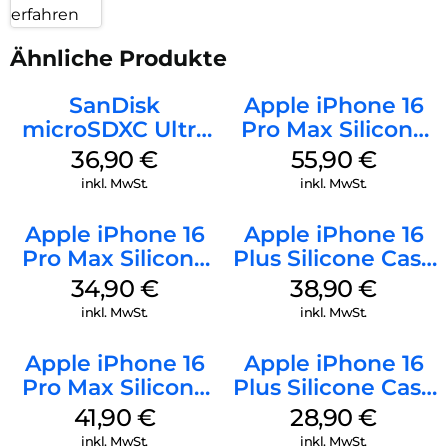
erfahren
Ähnliche Produkte
SanDisk
Apple iPhone 16
microSDXC Ultra
Pro Max Silicone
128 GB + Adapter
Case MagSafe
36,90
€
55,90
€
Mobile
Stone Gray
inkl. MwSt.
inkl. MwSt.
Apple iPhone 16
Apple iPhone 16
Pro Max Silicone
Plus Silicone Case
Case MagSafe
MagSafe Denim
34,90
€
38,90
€
Denim
inkl. MwSt.
inkl. MwSt.
Apple iPhone 16
Apple iPhone 16
Pro Max Silicone
Plus Silicone Case
Case MagSafe
MagSafe Black
41,90
€
28,90
€
Ultramarine
inkl. MwSt.
inkl. MwSt.