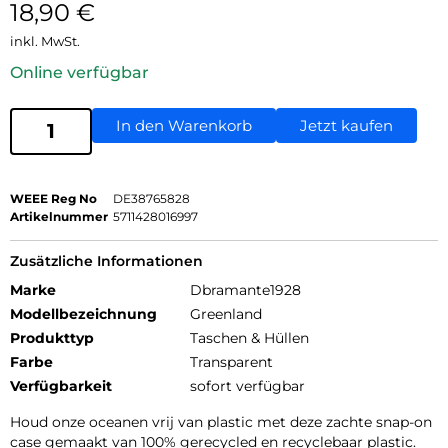
18,90
€
inkl. MwSt.
Online verfügbar
In den Warenkorb
Jetzt kaufen
WEEE Reg No
DE38765828
Artikelnummer
5711428016997
Zusätzliche Informationen
Marke
Dbramante1928
Modellbezeichnung
Greenland
Produkttyp
Taschen & Hüllen
Farbe
Transparent
Verfügbarkeit
sofort verfügbar
Houd onze oceanen vrij van plastic met deze zachte snap-on
case gemaakt van 100% gerecycled en recyclebaar plastic.