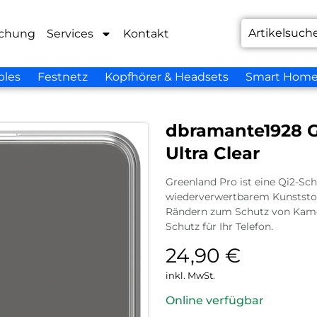
chung
Services
Kontakt
bles
Festnetz
Kopfhörer & Headsets
Smart Hom
dbramante1928 G
Ultra Clear
Greenland Pro ist eine Qi2-Sch
wiederverwertbarem Kunststoff
Rändern zum Schutz von Kame
Schutz für Ihr Telefon.
24,90
€
inkl. MwSt.
Online verfügbar