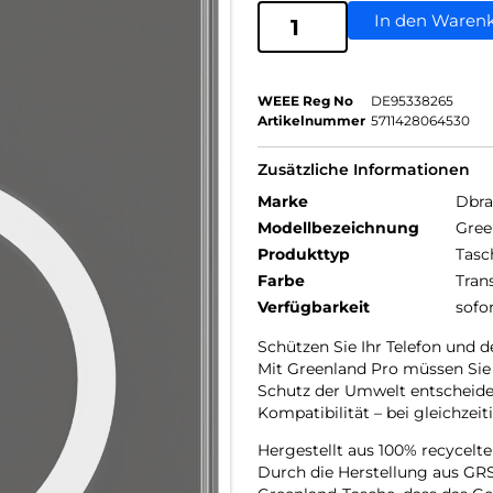
In den Waren
WEEE Reg No
DE95338265
Artikelnummer
5711428064530
Zusätzliche Informationen
Marke
Dbr
Modellbezeichnung
Gree
Produkttyp
Tasc
Farbe
Tran
Verfügbarkeit
sofo
Schützen Sie Ihr Telefon und 
Mit Greenland Pro müssen Sie
Schutz der Umwelt entscheiden
Kompatibilität – bei gleichze
Hergestellt aus 100% recycelt
Durch die Herstellung aus GRS-