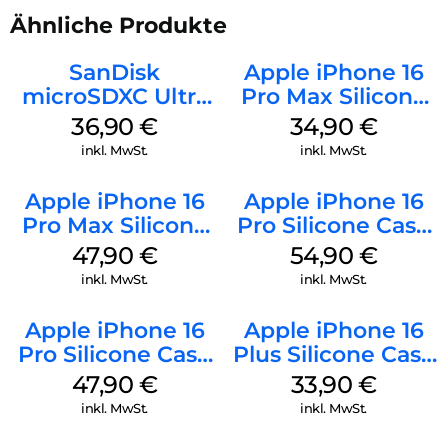
Ähnliche Produkte
SanDisk
Apple iPhone 16
microSDXC Ultra
Pro Max Silicone
128 GB + Adapter
Case MagSafe
36,90
€
34,90
€
Mobile
Denim
inkl. MwSt.
inkl. MwSt.
Apple iPhone 16
Apple iPhone 16
Pro Max Silicone
Pro Silicone Case
Case MagSafe
MagSafe Black
47,90
€
54,90
€
Black
inkl. MwSt.
inkl. MwSt.
Apple iPhone 16
Apple iPhone 16
Pro Silicone Case
Plus Silicone Case
MagSafe Denim
MagSafe Lake
47,90
€
33,90
€
Green
inkl. MwSt.
inkl. MwSt.