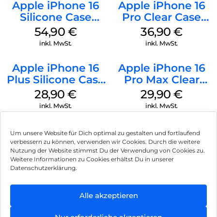
Apple iPhone 16
Apple iPhone 16
Silicone Case
Pro Clear Case
MagSafe Black
MagSafe
54,90
€
36,90
€
Transparent
inkl. MwSt.
inkl. MwSt.
Apple iPhone 16
Apple iPhone 16
Plus Silicone Case
Pro Max Clear
MagSafe Black
Case MagSafe
28,90
€
29,90
€
Transparent
inkl. MwSt.
inkl. MwSt.
Um unsere Website für Dich optimal zu gestalten und fortlaufend
verbessern zu können, verwenden wir Cookies. Durch die weitere
Nutzung der Website stimmst Du der Verwendung von Cookies zu.
Impressum
Weitere Informationen zu Cookies erhältst Du in unserer
Datenschutzerklärung.
AGB
Datenschutz
Alle akzeptieren
Vertrag widerrufen