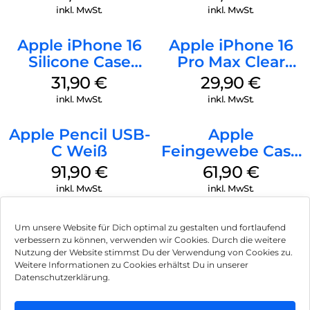
Black
Stone Gray
inkl. MwSt.
inkl. MwSt.
Apple iPhone 16
Apple iPhone 16
Silicone Case
Pro Max Clear
MagSafe Fuchsia
Case MagSafe
31,90
€
29,90
€
Transparent
inkl. MwSt.
inkl. MwSt.
Apple Pencil USB-
Apple
C Weiß
Feingewebe Case
iPhone 15 Pro
91,90
€
61,90
€
MagSafe Schwarz
inkl. MwSt.
inkl. MwSt.
Um unsere Website für Dich optimal zu gestalten und fortlaufend
verbessern zu können, verwenden wir Cookies. Durch die weitere
Nutzung der Website stimmst Du der Verwendung von Cookies zu.
Impressum
Weitere Informationen zu Cookies erhältst Du in unserer
Datenschutzerklärung.
AGB