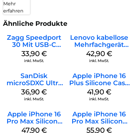
Mehr
erfahren
Ähnliche Produkte
Zagg Speedport
Lenovo kabellose
30 Mit USB-C
Mehrfachgerät
Kabel Weiß
Luna Grey
33,90
€
42,90
€
inkl. MwSt.
inkl. MwSt.
SanDisk
Apple iPhone 16
microSDXC Ultra
Plus Silicone Case
128 GB + Adapter
MagSafe Stone
36,90
€
41,90
€
Mobile
Gray
inkl. MwSt.
inkl. MwSt.
Apple iPhone 16
Apple iPhone 16
Pro Max Silicone
Pro Max Silicone
Case MagSafe
Case MagSafe
47,90
€
55,90
€