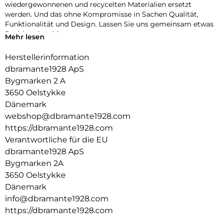
wiedergewonnenen und recycelten Materialien ersetzt
werden. Und das ohne Kompromisse in Sachen Qualität,
Funktionalität und Design. Lassen Sie uns gemeinsam etwas
Positives bewirken.
Mehr lesen
ZERTIFIZIERTER RECYCLINGKUNSTSTOFF
Herstellerinformation
Wir verwenden ausschließlich GRSzertifizierten
dbramante1928 ApS
Recyclingkunststoff. So können wir mit Sicherheit wissen,
dass unsere Produkte so sind, wie wir sie bewerben.
Bygmarken 2 A
3650 Oelstykke
AUSSEN SCHLANK, INNEN GROSSZÜGIG
Dänemark
Diese Hülle schützt nicht nur Ihr Smartphone. Sie ist auch
webshop@dbramante1928.com
ein Portemonnaie mit Platz für bis zu 3 Karten.
https://dbramante1928.com
KICKSTAND-FUNKTION
Verantwortliche für die EU
Verfügt über eine klappbare Rückseite für freihändiges und
dbramante1928 ApS
horizontales Videoschauen.
Bygmarken 2A
3650 Oelstykke
Dänemark
info@dbramante1928.com
https://dbramante1928.com