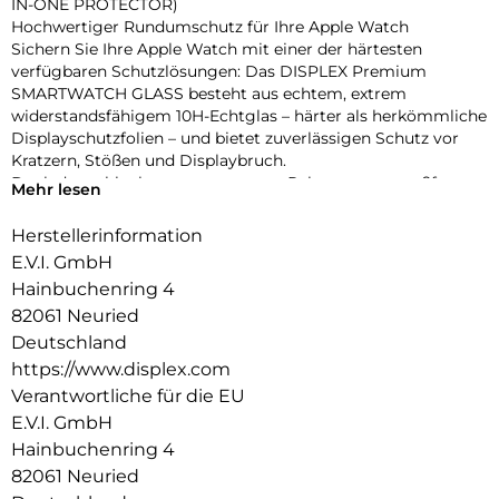
IN-ONE PROTECTOR)
Hochwertiger Rundumschutz für Ihre Apple Watch
Sichern Sie Ihre Apple Watch mit einer der härtesten
verfügbaren Schutzlösungen: Das DISPLEX Premium
SMARTWATCH GLASS besteht aus echtem, extrem
widerstandsfähigem 10H-Echtglas – härter als herkömmliche
Displayschutzfolien – und bietet zuverlässigen Schutz vor
Kratzern, Stößen und Displaybruch.
Dank des schlanken, transparenten Rahmens aus stoßfestem
Mehr lesen
Polycarbonat wird nicht nur das Display, sondern das
gesamte Gehäuse geschützt – ohne aufzutragen oder die
Herstellerinformation
Bedienung zu beeinträchtigen. Die integrierte umlaufende
E.V.I. GmbH
Dichtung sorgt für eine IP68-Zertifizierung, die die Uhr
Hainbuchenring 4
effektiv vor Wasser und Staub schützt – ideal für sportliche
82061 Neuried
Aktivitäten, Outdoor-Einsätze und den täglichen Gebrauch.
Eine High-Tech-Anti-Fingerprint-Beschichtung reduziert
Deutschland
Fingerabdrücke und erleichtert die Reinigung, während die
https://www.displex.com
reaktionsschnelle Touch- und Button-Bedienung vollständig
Verantwortliche für die EU
erhalten bleibt. Die Uhr lässt sich zudem komfortabel laden,
E.V.I. GmbH
ohne den Schutz entfernen zu müssen. Dank Snap-On-
Hainbuchenring 4
Technologie ist die Montage ebenso einfach wie die
Entfernung – ganz ohne Werkzeug.
82061 Neuried
Produktvorteile auf einen Blick: