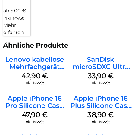
ab 5,00 €
inkl. MwSt.
Mehr
erfahren
Ähnliche Produkte
Lenovo kabellose
SanDisk
Mehrfachgerät
microSDXC Ultra
Luna Grey
128 GB + Adapter
42,90
€
33,90
€
Mobile
inkl. MwSt.
inkl. MwSt.
Apple iPhone 16
Apple iPhone 16
Pro Silicone Case
Plus Silicone Case
MagSafe Denim
MagSafe Denim
47,90
€
38,90
€
inkl. MwSt.
inkl. MwSt.