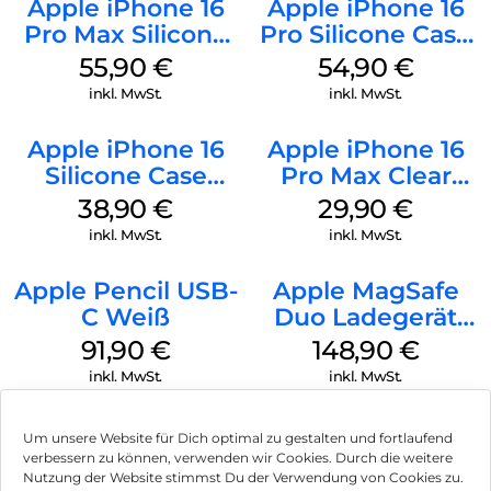
Apple iPhone 16
Apple iPhone 16
Pro Max Silicone
Pro Silicone Case
Case MagSafe
MagSafe Black
55,90
€
54,90
€
Stone Gray
inkl. MwSt.
inkl. MwSt.
Apple iPhone 16
Apple iPhone 16
Silicone Case
Pro Max Clear
MagSafe
Case MagSafe
38,90
€
29,90
€
Ultramarine
Transparent
inkl. MwSt.
inkl. MwSt.
Apple Pencil USB-
Apple MagSafe
C Weiß
Duo Ladegerät
Weiß
91,90
€
148,90
€
inkl. MwSt.
inkl. MwSt.
Um unsere Website für Dich optimal zu gestalten und fortlaufend
verbessern zu können, verwenden wir Cookies. Durch die weitere
Nutzung der Website stimmst Du der Verwendung von Cookies zu.