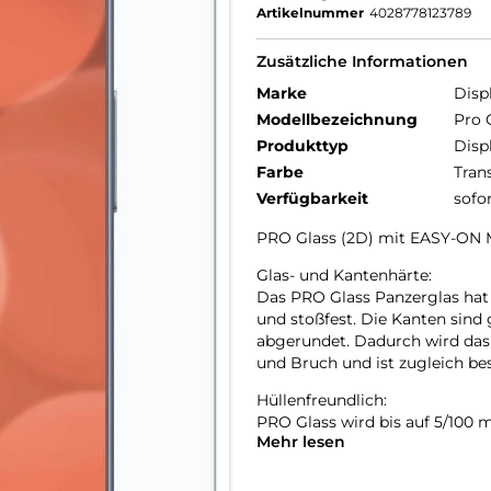
Artikelnummer
4028778123789
Zusätzliche Informationen
Marke
Disp
Modellbezeichnung
Pro 
Produkttyp
Disp
Farbe
Tran
Verfügbarkeit
sofo
PRO Glass (2D) mit EASY-ON 
Glas- und Kantenhärte:
Das PRO Glass Panzerglas hat 
und stoßfest. Die Kanten sind
abgerundet. Dadurch wird das
und Bruch und ist zugleich b
Hüllenfreundlich:
PRO Glass wird bis auf 5/100
Mehr lesen
passt somit perfekt auf Ihr S
lassen sich alle handelsüblich
benutzen. Durch einen kombini