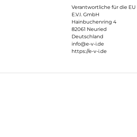
zuverlässig hält, ist das Sili
Verantwortliche für die EU
Hersteller angepasst. Auch die 
E.V.I. GmbH
Displayschutzfolie können Si
Hainbuchenring 4
und Farbtreue genießen.
82061 Neuried
Einfaches, blasenfreies Aufbri
Deutschland
Mit dem EASY-ON Montage-Stic
info@e-v-i.de
sich die Montage des Tempered 
schiefes Aufliegen des Screen
https://e-v-i.de
für Lautsprecher oder Mikrofo