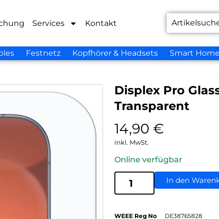
chung
Services
Kontakt
bles
Festnetz
Kopfhörer & Headsets
Smart Hom
Displex Pro Glas
Transparent
14,90
€
inkl. MwSt.
Online verfügbar
In den Waren
WEEE Reg No
DE38765828