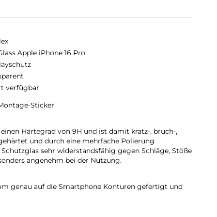
lex
Glass Apple iPhone 16 Pro
layschutz
sparent
rt verfügbar
Montage-Sticker
einen Härtegrad von 9H und ist damit kratz-, bruch-,
 gehärtet und durch eine mehrfache Polierung
 Schutzglas sehr widerstandsfähig gegen Schläge, Stöße
esonders angenehm bei der Nutzung.
 mm genau auf die Smartphone Konturen gefertigt und
martphone. Außerdem ist die Schutzfolie ultradünn. Somit
en Schutzhüllen & Cases mit der Panzerglasfolie
erten Schutz aus PRO Glass und Ihrer Lieblingshülle