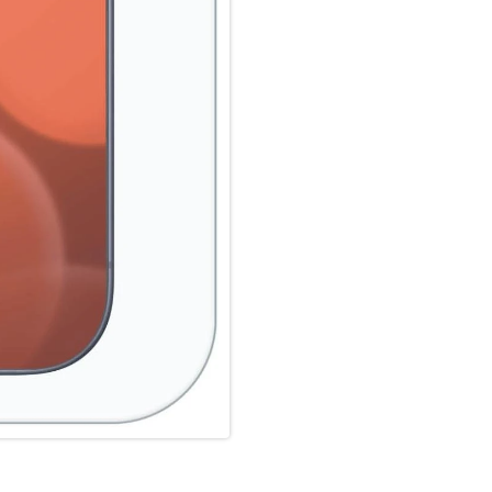
wird Ihr Smartphone rundum o
Anti Fingerprint:
Die oberste Schicht unserer 
Coating. Die hydro- und oleop
schmutzabweisend, sehr langa
Scrollen. Durch diese Technolo
bleibt auch länger sauber und
Glass Screen Protector unters
Fingerprint-Sensoren aller Sm
Splitterschutz:
Der im PRO Glass integrierte 
absolute Sicherheit, auch bei
der zweiten Schicht im Schutzg
absolut sichere Verwendung. 
Schutzglas einen Schlag, Fall
das PRO Glass Schutzglas durc
in einem Stück vom Display 
Hochleistungs-Silikon:
Nach der Montage des Schutzgl
Haft-Eigenschaften und eine kl