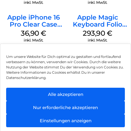
Ultramarine
Transparent
inkl. MwSt.
inkl. MwSt.
Apple iPhone 16
Apple Magic
Pro Clear Case
Keyboard Folio
MagSafe
iPad 10.9″ (10.Gen.)
36,90
€
293,90
€
Transparent
Weiß
inkl. MwSt.
inkl. MwSt.
Um unsere Website für Dich optimal zu gestalten und fortlaufend
verbessern zu können, verwenden wir Cookies. Durch die weitere
Nutzung der Website stimmst Du der Verwendung von Cookies zu.
Impressum
Weitere Informationen zu Cookies erhältst Du in unserer
Datenschutzerklärung.
AGB
Datenschutz
Alle akzeptieren
Können wir Dir behilflich sein?
Vertrag widerrufen
Nur erforderliche akzeptieren
Hinweis zur Batterieentsorgung
Einstellungen anzeigen
Newsletter