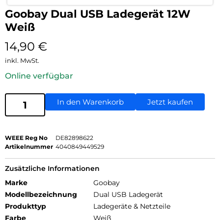
Goobay Dual USB Ladegerät 12W
Weiß
14,90
€
inkl. MwSt.
Online verfügbar
In den Warenkorb
Jetzt kaufen
WEEE Reg No
DE82898622
Artikelnummer
4040849449529
Zusätzliche Informationen
Marke
Goobay
Modellbezeichnung
Dual USB Ladegerät
Produkttyp
Ladegeräte & Netzteile
Farbe
Weiß