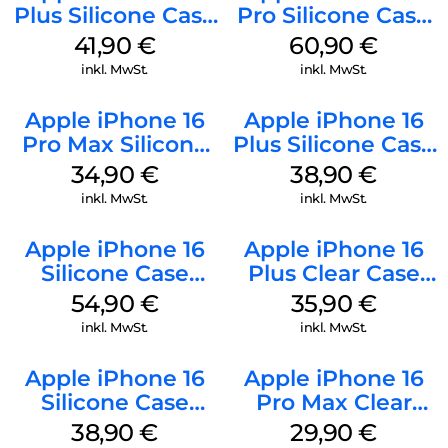
Plus Silicone Case
Pro Silicone Case
MagSafe Stone
MagSafe Stone
41,90
€
60,90
€
Gray
Gray
inkl. MwSt.
inkl. MwSt.
Apple iPhone 16
Apple iPhone 16
Pro Max Silicone
Plus Silicone Case
Case MagSafe
MagSafe Denim
34,90
€
38,90
€
Denim
inkl. MwSt.
inkl. MwSt.
Apple iPhone 16
Apple iPhone 16
Silicone Case
Plus Clear Case
MagSafe Lake
MagSafe
54,90
€
35,90
€
Green
Transparent
inkl. MwSt.
inkl. MwSt.
Apple iPhone 16
Apple iPhone 16
Silicone Case
Pro Max Clear
MagSafe
Case MagSafe
38,90
€
29,90
€