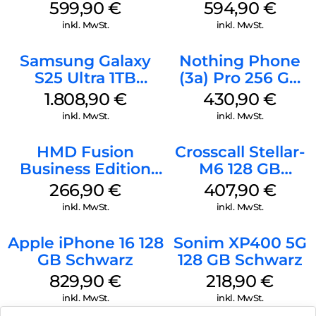
Shadow
599,90
€
594,90
€
inkl. MwSt.
inkl. MwSt.
Samsung Galaxy
Nothing Phone
S25 Ultra 1TB
(3a) Pro 256 GB
Titanium Black
Grey
1.808,90
€
430,90
€
inkl. MwSt.
inkl. MwSt.
HMD Fusion
Crosscall Stellar-
Business Edition
M6 128 GB
256 GB Grey
Schwarz
266,90
€
407,90
€
inkl. MwSt.
inkl. MwSt.
Apple iPhone 16 128
Sonim XP400 5G
GB Schwarz
128 GB Schwarz
829,90
€
218,90
€
inkl. MwSt.
inkl. MwSt.