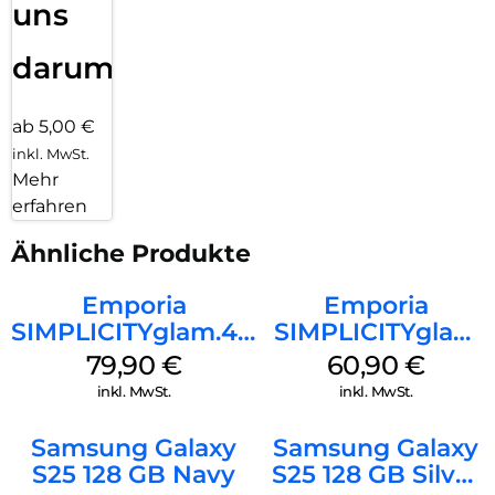
uns
darum!
ab 5,00 €
inkl. MwSt.
Mehr
erfahren
Ähnliche Produkte
Emporia
Emporia
SIMPLICITYglam.4G
SIMPLICITYglam
Schwarz
Schwarz
79,90
€
60,90
€
inkl. MwSt.
inkl. MwSt.
Samsung Galaxy
Samsung Galaxy
S25 128 GB Navy
S25 128 GB Silver