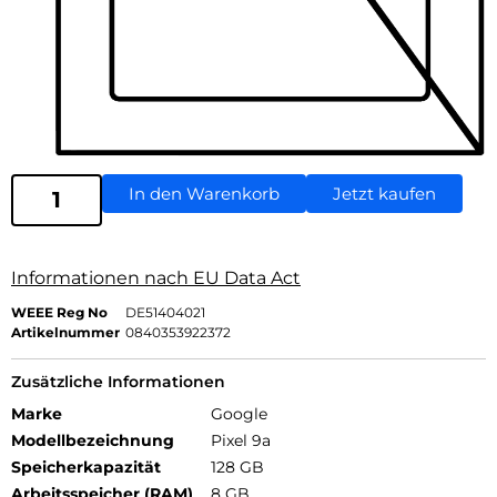
In den Warenkorb
Jetzt kaufen
Informationen nach EU Data Act
WEEE Reg No
DE51404021
Artikelnummer
0840353922372
Zusätzliche Informationen
Marke
Google
Modellbezeichnung
Pixel 9a
Speicherkapazität
128 GB
Arbeitsspeicher (RAM)
8 GB