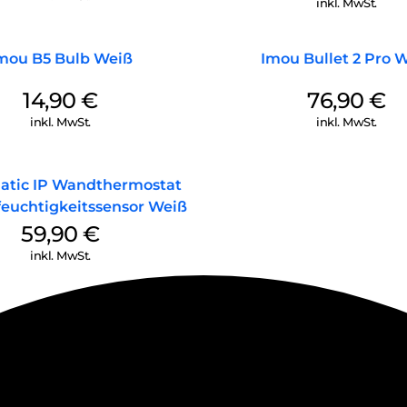
inkl. MwSt.
mou B5 Bulb Weiß
Imou Bullet 2 Pro 
14,90
€
76,90
€
inkl. MwSt.
inkl. MwSt.
tic IP Wandthermostat
feuchtigkeitssensor Weiß
59,90
€
inkl. MwSt.