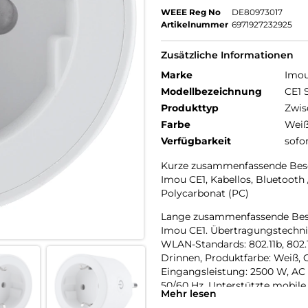
WEEE Reg No
DE80973017
Artikelnummer
6971927232925
Zusätzliche Informationen
Marke
Imo
Modellbezeichnung
CE1 
Produkttyp
Zwis
Farbe
Wei
Verfügbarkeit
sofo
Kurze zusammenfassende Bes
Imou CE1, Kabellos, Bluetooth / 
Polycarbonat (PC)
Lange zusammenfassende Bes
Imou CE1. Übertragungstechnik
WLAN-Standards: 802.11b, 802.11
Drinnen, Produktfarbe: Weiß, 
Eingangsleistung: 2500 W, AC
50/60 Hz. Unterstützte mobile 
Mehr lesen
Android 12.0, Android 13.0, Andr