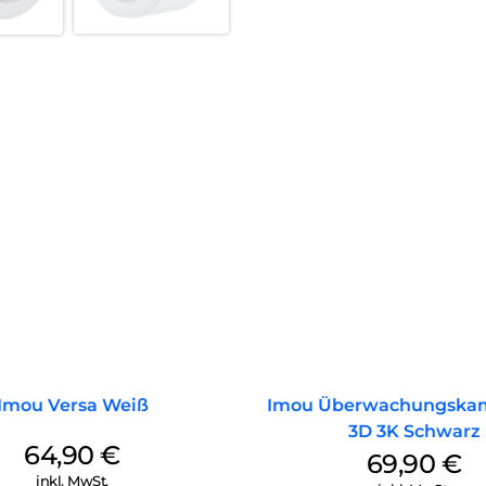
Imou Versa Weiß
Imou Überwachungskam
3D 3K Schwarz
64,90
€
69,90
€
inkl. MwSt.