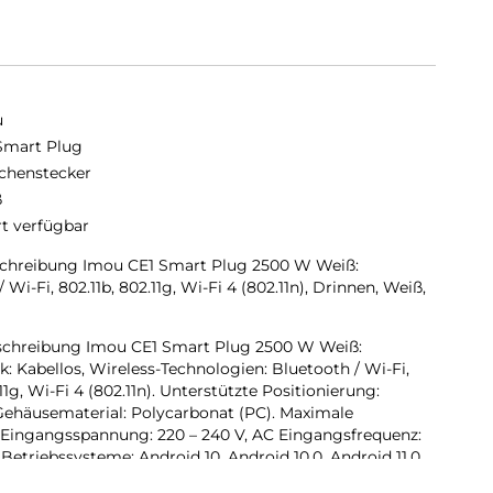
u
Smart Plug
chenstecker
ß
rt verfügbar
chreibung Imou CE1 Smart Plug 2500 W Weiß:
Wi-Fi, 802.11b, 802.11g, Wi-Fi 4 (802.11n), Drinnen, Weiß,
chreibung Imou CE1 Smart Plug 2500 W Weiß:
: Kabellos, Wireless-Technologien: Bluetooth / Wi-Fi,
g, Wi-Fi 4 (802.11n). Unterstützte Positionierung:
Gehäusematerial: Polycarbonat (PC). Maximale
 Eingangsspannung: 220 – 240 V, AC Eingangsfrequenz:
Betriebssysteme: Android 10, Android 10.0, Android 11.0,
oid 4.4, Android 5.0,.