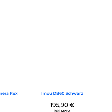
era Rex
Imou DB60 Schwarz
195,90
€
inkl. MwSt.