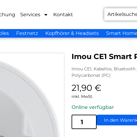
chung
Services
Kontakt
bles
Festnetz
Kopfhörer & Headsets
Smart Hom
Imou CE1 Smart 
Imou CE1, Kabellos, Bluetooth / 
Polycarbonat (PC)
21,90
€
inkl. MwSt.
Online verfügbar
In den Waren