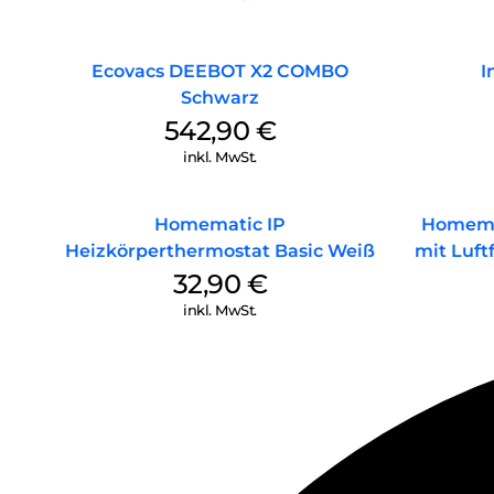
Ecovacs DEEBOT X2 COMBO
I
Schwarz
542,90
€
inkl. MwSt.
Homematic IP
Homema
Heizkörperthermostat Basic Weiß
mit Luft
32,90
€
inkl. MwSt.