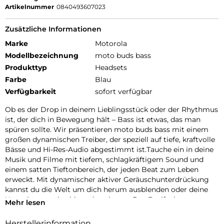
Artikelnummer
0840493607023
Zusätzliche Informationen
Marke
Motorola
Modellbezeichnung
moto buds bass
Produkttyp
Headsets
Farbe
Blau
Verfügbarkeit
sofort verfügbar
Ob es der Drop in deinem Lieblingsstück oder der Rhythmus
ist, der dich in Bewegung hält – Bass ist etwas, das man
spüren sollte. Wir präsentieren moto buds bass mit einem
großen dynamischen Treiber, der speziell auf tiefe, kraftvolle
Bässe und Hi-Res-Audio abgestimmt ist.Tauche ein in deine
Musik und Filme mit tiefem, schlagkräftigem Sound und
einem satten Tieftonbereich, der jeden Beat zum Leben
erweckt. Mit dynamischer aktiver Geräuschunterdrückung
kannst du die Welt um dich herum ausblenden oder deine
Umgebung weiterhin wahrnehmen. Das Dreifach-
Mehr lesen
Mikrofonsystem an jedem Earbud sorgt für klare
Sprachanrufe. Und mit der Moto Buds-App kannst du dein
Herstellerinformation