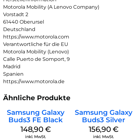
Hörerlebnis ganz einfach personalisieren und steuern. All das
Motorola Mobility (A Lenovo Company)
und dazu noch jede Menge Spielzeit, Schnellladen und ein
Vorstadt 2
wasserabweisendes Design. Fühle, wie der Beat zum Leben
61440 Oberursel
erwacht mit moto buds bass.
Deutschland
https://www.motorola.com
Verantwortliche für die EU
Motorola Mobility (Lenovo)
Calle Puerto de Somport, 9
Madrid
Spanien
https://www.motorola.de
Ähnliche Produkte
Samsung Galaxy
Samsung Galaxy
Buds3 FE Black
Buds3 Silver
148,90
€
156,90
€
inkl. MwSt.
inkl. MwSt.