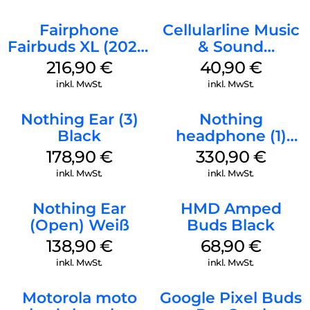
Fairphone
Cellularline Music
Fairbuds XL (2025)
& Sound
Horizon Black
Bluetooth
216,90
€
40,90
€
Headphone MAXI
inkl. MwSt.
inkl. MwSt.
3 Blue
Nothing Ear (3)
Nothing
Black
headphone (1)
Schwarz
178,90
€
330,90
€
inkl. MwSt.
inkl. MwSt.
Nothing Ear
HMD Amped
(Open) Weiß
Buds Black
138,90
€
68,90
€
inkl. MwSt.
inkl. MwSt.
Motorola moto
Google Pixel Buds