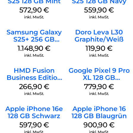
S25 128 GB Mint
S25 128 GB Navy
572,90
€
559,90
€
inkl. MwSt.
inkl. MwSt.
Samsung Galaxy
Doro Leva L30
S25+ 256 GB
Graphite/Weiß
Icyblue
1.148,90
€
119,90
€
inkl. MwSt.
inkl. MwSt.
HMD Fusion
Google Pixel 9 Pro
Business Edition
XL 128 GB
256 GB Grey
Obsidian
266,90
€
779,90
€
inkl. MwSt.
inkl. MwSt.
Apple iPhone 16e
Apple iPhone 16
128 GB Schwarz
128 GB Blaugrün
597,90
€
900,90
€
inkl. MwSt.
inkl. MwSt.