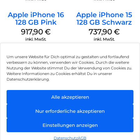
Apple iPhone 16
Apple iPhone 15
128 GB Pink
128 GB Schwarz
917,90
€
737,90
€
inkl. MwSt.
inkl. MwSt.
Um unsere Website für Dich optimal zu gestalten und fortlaufend
verbessern zu können, verwenden wir Cookies. Durch die weitere
Nutzung der Website stimmst Du der Verwendung von Cookies zu.
Impressum
Weitere Informationen zu Cookies erhältst Du in unserer
Datenschutzerklärung.
AGB
Datenschutz
Alle akzeptieren
Können wir Dir behilflich sein?
Vertrag widerrufen
Nur erforderliche akzeptieren
Hinweis zur Batterieentsorgung
Einstellungen anzeigen
Newsletter
Datenschutz
AGB
©
2026
, Brodos AG – All Rights Reserved.