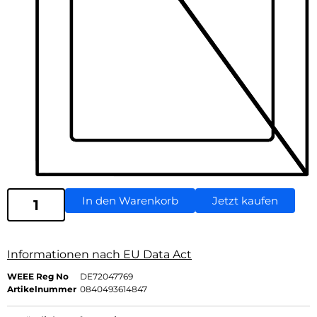
In den Warenkorb
Jetzt kaufen
Informationen nach EU Data Act
WEEE Reg No
DE72047769
Artikelnummer
0840493614847