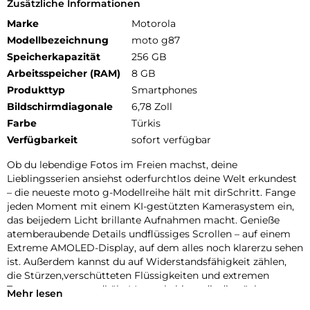
Zusätzliche Informationen
Marke
Motorola
Modellbezeichnung
moto g87
Speicherkapazität
256 GB
Arbeitsspeicher (RAM)
8 GB
Produkttyp
Smartphones
Bildschirmdiagonale
6,78 Zoll
Farbe
Türkis
Verfügbarkeit
sofort verfügbar
Ob du lebendige Fotos im Freien machst, deine
Lieblingsserien ansiehst oderfurchtlos deine Welt erkundest
– die neueste moto g-Modellreihe hält mit dirSchritt. Fange
jeden Moment mit einem KI-gestützten Kamerasystem ein,
das beijedem Licht brillante Aufnahmen macht. Genieße
atemberaubende Details undflüssiges Scrollen – auf einem
Extreme AMOLED-Display, auf dem alles noch klarerzu sehen
ist. Außerdem kannst du auf Widerstandsfähigkeit zählen,
die Stürzen,verschütteten Flüssigkeiten und extremen
Temperaturen standhält. Motorola bietetdir die nächste
Mehr lesen
Generation herausragender moto g-Geräte – moto g67, moto