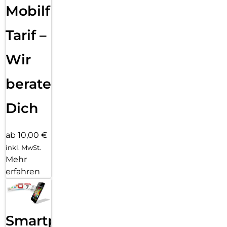
Widerstandsfähigkeit nach Militärstandard bieten die
Mobilfunk
perfekte Kombinationaus Style und Schutz. Erlebe zudem
noch kraftvolleren Sound, einen ausdauerndenAkku und 5G-
Tarif –
Geschwindigkeiten. Schärfe deine Perspektive mit dem
moto g87.
Wir
Das neue moto g87 bietet dir unsere bisher beste moto g-
Kamera. Mit demhochauflösenden 200-MP-Kamerasystem
beraten
kannst du bei allen Lichtverhältnissenultrascharfe Bilder
aufnehmen. Und genieße deine Lieblingsinhalte auf einem
Zoll großen Extreme-AMOLED-Display.
Dich
ab 10,00 €
inkl. MwSt.
Mehr
erfahren
Smartphone