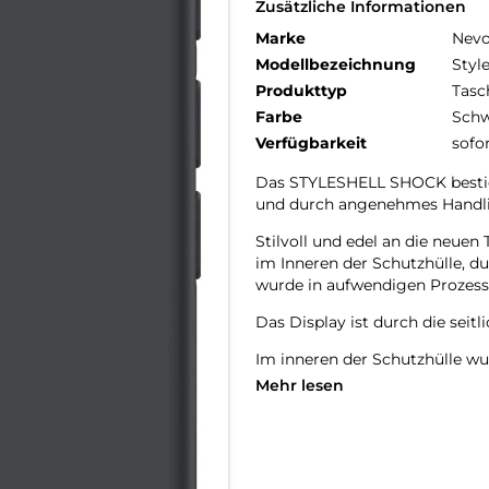
Zusätzliche Informationen
Marke
Nev
Modellbezeichnung
Styl
Produkttyp
Tasc
Farbe
Schw
Verfügbarkeit
sofo
Das STYLESHELL SHOCK bestich
und durch angenehmes Handl
Stilvoll und edel an die neu
im Inneren der Schutzhülle, d
wurde in aufwendigen Prozesse
Das Display ist durch die seit
Im inneren der Schutzhülle wu
zerkratzen des Smartphones ve
Mehr lesen
Die Anschlüsse, Knöpfe und Ka
Hochwertiges Schmutzabweisen