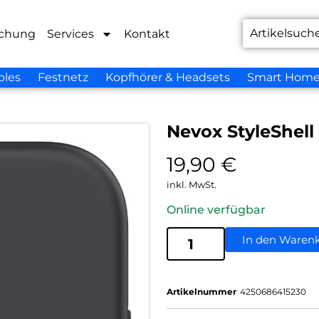
chung
Services
Kontakt
bles
Festnetz
Kopfhörer & Headsets
Smart Hom
Nevox StyleShell
19,90
€
inkl. MwSt.
Online verfügbar
In den Waren
Artikelnummer
4250686415230