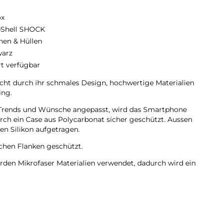
ox
eShell SHOCK
hen & Hüllen
arz
rt verfügbar
t durch ihr schmales Design, hochwertige Materialien
ing.
en Trends und Wünsche angepasst, wird das Smartphone
urch ein Case aus Polycarbonat sicher geschützt. Aussen
n Silikon aufgetragen.
lichen Flanken geschützt.
rden Mikrofaser Materialien verwendet, dadurch wird ein
rhindert.
mera bleiben voll zugänglich.
des Silikon Material.