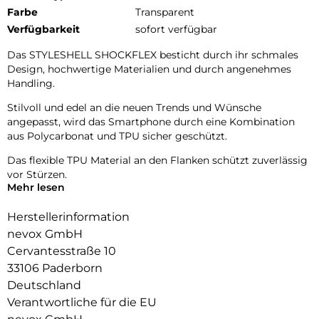
Farbe
Transparent
Verfügbarkeit
sofort verfügbar
Das STYLESHELL SHOCKFLEX besticht durch ihr schmales
Design, hochwertige Materialien und durch angenehmes
Handling.
Stilvoll und edel an die neuen Trends und Wünsche
angepasst, wird das Smartphone durch eine Kombination
aus Polycarbonat und TPU sicher geschützt.
Das flexible TPU Material an den Flanken schützt zuverlässig
vor Stürzen.
Mehr lesen
Das Display ist durch die seitlichen Flanken geschützt.
Herstellerinformation
Durch das verwendete Material ist diese komplett
nevox GmbH
Transparent und bringt jegliche Farbe des Smartphones,
Cervantesstraße 10
passend zur Geltung.
33106 Paderborn
Die Anschlüsse, Knöpfe und Kamera bleiben voll zugänglich.
Deutschland
Hochwertiges Schmutzabweisendes Material und
Verantwortliche für die EU
Schockproof durch eingearbeitete Luftpolster in den Ecken.