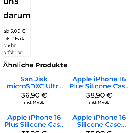
uns
darum!
ab 5,00 €
inkl. MwSt.
Mehr
erfahren
Ähnliche Produkte
SanDisk
Apple iPhone 16
microSDXC Ultra
Plus Silicone Case
128 GB + Adapter
MagSafe Denim
36,90
€
38,90
€
Mobile
inkl. MwSt.
inkl. MwSt.
Apple iPhone 16
Apple iPhone 16
Plus Silicone Case
Silicone Case
MagSafe Lake
MagSafe