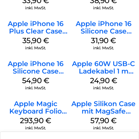
33,90
€
38,90
€
Green
Ultramarine
inkl. MwSt.
inkl. MwSt.
Apple iPhone 16
Apple iPhone 16
Plus Clear Case
Silicone Case
MagSafe
MagSafe Fuchsia
35,90
€
31,90
€
Transparent
inkl. MwSt.
inkl. MwSt.
Apple iPhone 16
Apple 60W USB-C
Silicone Case
Ladekabel 1 m
MagSafe Black
Weiß
54,90
€
24,90
€
inkl. MwSt.
inkl. MwSt.
Apple Magic
Apple Silikon Case
Keyboard Folio
mit MagSafe
iPad 10.9″ (10.Gen.)
iPhone 14 Pro
293,90
€
57,90
€
Weiß
(PRODUCT)RED
inkl. MwSt.
inkl. MwSt.