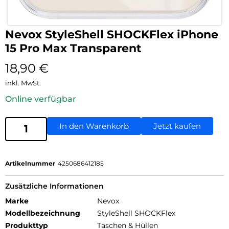
Nevox StyleShell SHOCKFlex iPhone
15 Pro Max Transparent
18,90
€
inkl. MwSt.
Online verfügbar
In den Warenkorb
Jetzt kaufen
Artikelnummer
4250686412185
Zusätzliche Informationen
Marke
Nevox
Modellbezeichnung
StyleShell SHOCKFlex
Produkttyp
Taschen & Hüllen