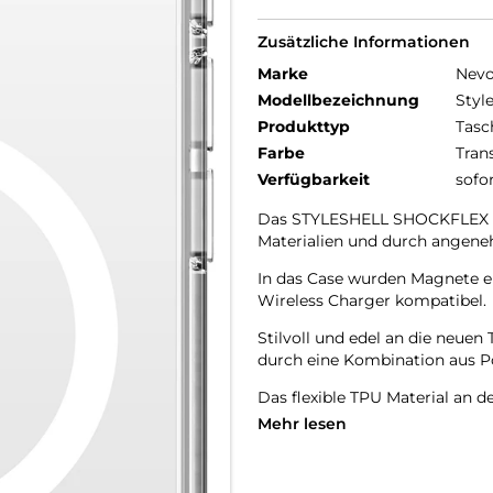
Zusätzliche Informationen
Marke
Nev
Modellbezeichnung
Styl
Produkttyp
Tasc
Farbe
Tran
Verfügbarkeit
sofo
Das STYLESHELL SHOCKFLEX be
Materialien und durch angene
In das Case wurden Magnete e
Wireless Charger kompatibel.
Stilvoll und edel an die neu
durch eine Kombination aus P
Das flexible TPU Material an d
Mehr lesen
Das Display ist durch die seit
Durch das verwendete Material