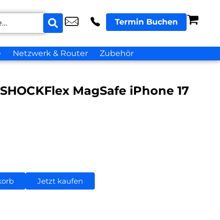
Termin Buchen
e
Netzwerk & Router
Zubehör
l SHOCKFlex MagSafe iPhone 17
korb
Jetzt kaufen