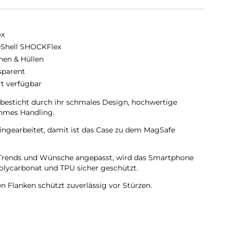
ox
eShell SHOCKFlex
hen & Hüllen
sparent
rt verfügbar
sticht durch ihr schmales Design, hochwertige
hmes Handling.
ingearbeitet, damit ist das Case zu dem MagSafe
en Trends und Wünsche angepasst, wird das Smartphone
olycarbonat und TPU sicher geschützt.
en Flanken schützt zuverlässig vor Stürzen.
lichen Flanken geschützt.
 ist diese komplett Transparent und bringt jegliche