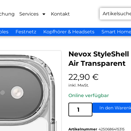
chung
Services
Kontakt
bles
Festnetz
Kopfhörer & Headsets
Smart Hom
Nevox StyleShel
Air Transparent
22,90
€
inkl. MwSt.
Online verfügbar
In den Waren
Artikelnummer
4250686415315