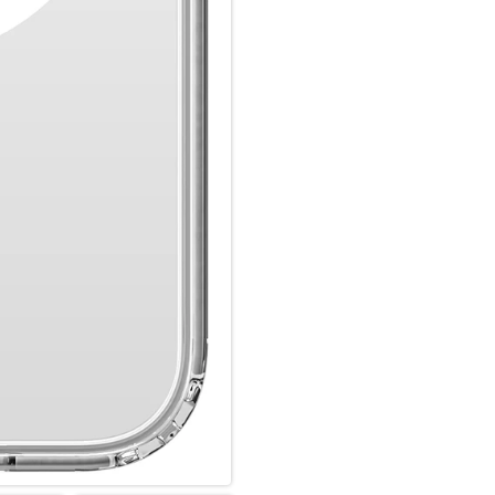
Farbe des Smartphones, passe
Die Anschlüsse, Knöpfe und Ka
Hochwertiges Schmutzabweise
Luftpolster in den Ecken.