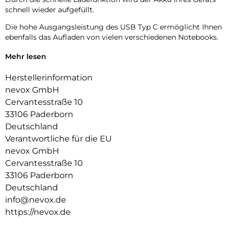
schnell wieder aufgefüllt.
Die hohe Ausgangsleistung des USB Typ C ermöglicht Ihnen
ebenfalls das Aufladen von vielen verschiedenen Notebooks.
Bitte beachten Sie, dass Sie für dieses Ladegerät
Mehr lesen
entsprechende Kabel benötigen, die für solche Leistungen
ausgelegt sind.
Herstellerinformation
nevox GmbH
Minderwertige Kabel können die Ladeleistung
Cervantesstraße 10
beeinträchtigen und sogar gefährlich werden.
33106 Paderborn
Deutschland
Verantwortliche für die EU
nevox GmbH
Cervantesstraße 10
33106 Paderborn
Deutschland
info@nevox.de
https://nevox.de