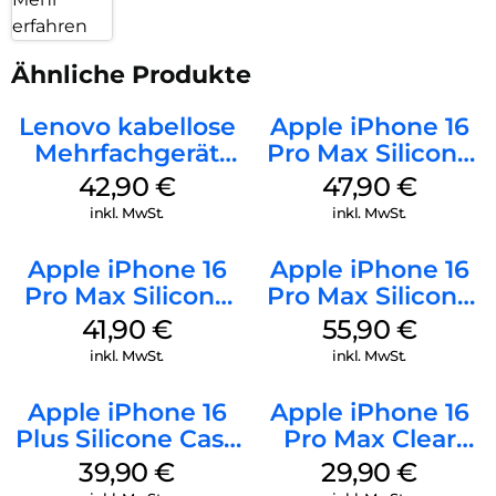
erfahren
Ähnliche Produkte
Lenovo kabellose
Apple iPhone 16
Mehrfachgerät
Pro Max Silicone
Luna Grey
Case MagSafe
42,90
€
47,90
€
Black
inkl. MwSt.
inkl. MwSt.
Apple iPhone 16
Apple iPhone 16
Pro Max Silicone
Pro Max Silicone
Case MagSafe
Case MagSafe
41,90
€
55,90
€
Ultramarine
Stone Gray
inkl. MwSt.
inkl. MwSt.
Apple iPhone 16
Apple iPhone 16
Plus Silicone Case
Pro Max Clear
MagSafe Plum
Case MagSafe
39,90
€
29,90
€
Transparent