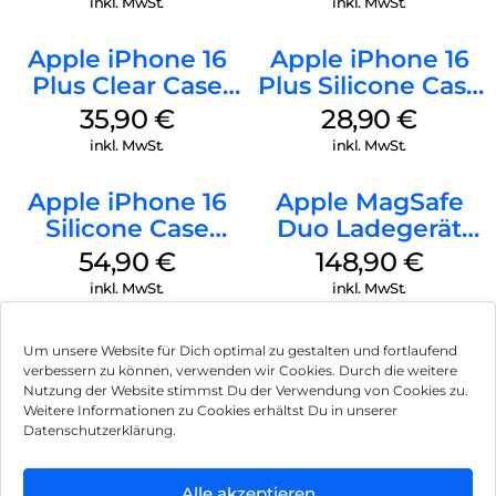
inkl. MwSt.
inkl. MwSt.
Apple iPhone 16
Apple iPhone 16
Plus Clear Case
Plus Silicone Case
MagSafe
MagSafe Black
35,90
€
28,90
€
Transparent
inkl. MwSt.
inkl. MwSt.
Apple iPhone 16
Apple MagSafe
Silicone Case
Duo Ladegerät
MagSafe Black
Weiß
54,90
€
148,90
€
inkl. MwSt.
inkl. MwSt.
Um unsere Website für Dich optimal zu gestalten und fortlaufend
verbessern zu können, verwenden wir Cookies. Durch die weitere
Nutzung der Website stimmst Du der Verwendung von Cookies zu.
Impressum
Weitere Informationen zu Cookies erhältst Du in unserer
Datenschutzerklärung.
AGB
Datenschutz
Alle akzeptieren