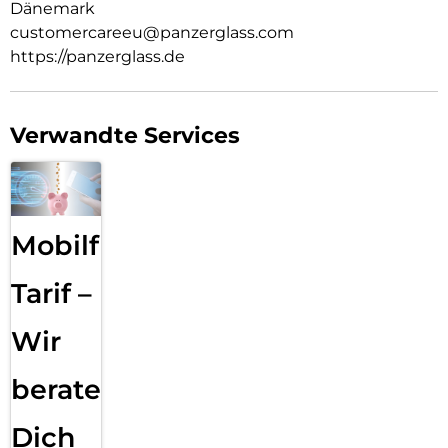
Dänemark
customercareeu@panzerglass.com
https://panzerglass.de
Verwandte Services
Mobilfunk
Tarif –
Wir
beraten
Dich