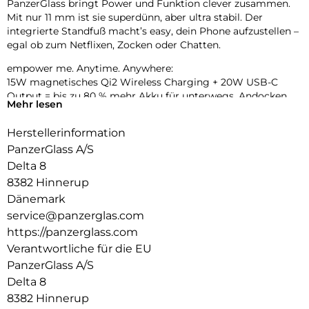
PanzerGlass bringt Power und Funktion clever zusammen.
Mit nur 11 mm ist sie superdünn, aber ultra stabil. Der
integrierte Standfuß macht’s easy, dein Phone aufzustellen –
egal ob zum Netflixen, Zocken oder Chatten.
empower me. Anytime. Anywhere:
15W magnetisches Qi2 Wireless Charging + 20W USB-C
Output = bis zu 80 % mehr Akku für unterwegs. Andocken,
Mehr lesen
laden, weitermachen – ganz ohne Kabelsalat. Und das Beste:
Gefertigt aus recyceltem Aluminium, ganz ohne
Herstellerinformation
Plastikverpackung.
PanzerGlass A/S
Delta 8
8382 Hinnerup
Dänemark
service@panzerglas.com
https://panzerglass.com
Verantwortliche für die EU
PanzerGlass A/S
Delta 8
8382 Hinnerup