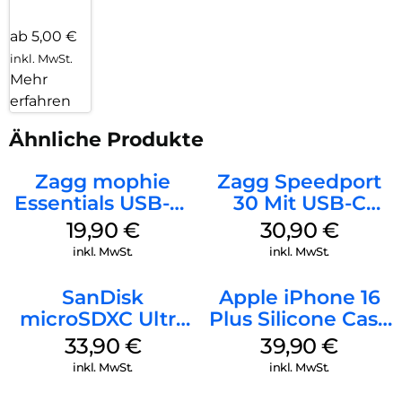
ab 5,00 €
inkl. MwSt.
Mehr
erfahren
Ähnliche Produkte
Zagg mophie
Zagg Speedport
Essentials USB-C-
30 Mit USB-C
20W Charger PD
Kabel Weiß
19,90
€
30,90
€
Weiß
inkl. MwSt.
inkl. MwSt.
SanDisk
Apple iPhone 16
microSDXC Ultra
Plus Silicone Case
128 GB + Adapter
MagSafe Plum
33,90
€
39,90
€
Mobile
inkl. MwSt.
inkl. MwSt.