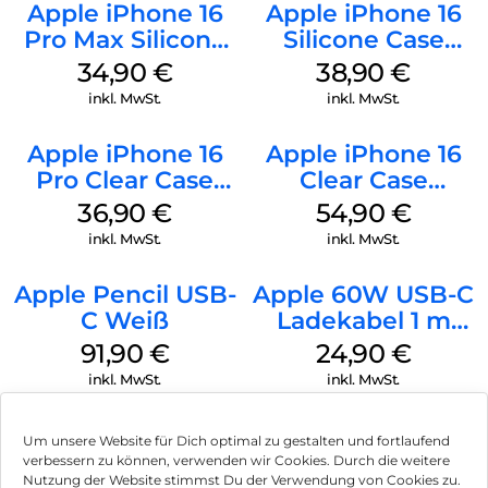
Apple iPhone 16
Apple iPhone 16
Pro Max Silicone
Silicone Case
Case MagSafe
MagSafe
34,90
€
38,90
€
Denim
Ultramarine
inkl. MwSt.
inkl. MwSt.
Apple iPhone 16
Apple iPhone 16
Pro Clear Case
Clear Case
MagSafe
MagSafe
36,90
€
54,90
€
Transparent
Transparent
inkl. MwSt.
inkl. MwSt.
Apple Pencil USB-
Apple 60W USB-C
C Weiß
Ladekabel 1 m
Weiß
91,90
€
24,90
€
inkl. MwSt.
inkl. MwSt.
Um unsere Website für Dich optimal zu gestalten und fortlaufend
verbessern zu können, verwenden wir Cookies. Durch die weitere
Nutzung der Website stimmst Du der Verwendung von Cookies zu.