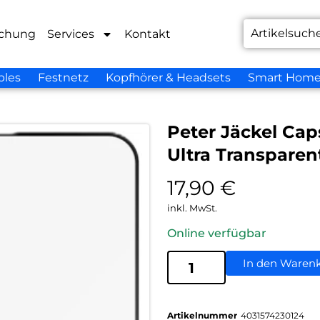
chung
Services
Kontakt
bles
Festnetz
Kopfhörer & Headsets
Smart Hom
Peter Jäckel Cap
Ultra Transparen
17,90
€
inkl. MwSt.
Online verfügbar
In den Waren
Artikelnummer
4031574230124