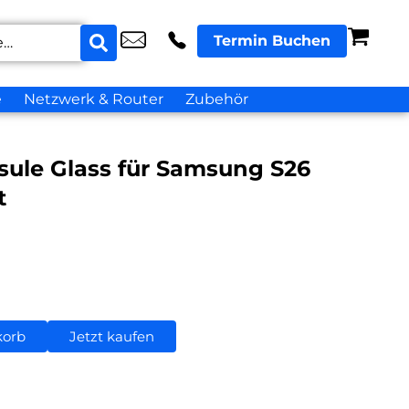
Termin Buchen
e
Netzwerk & Router
Zubehör
sule Glass für Samsung S26
t
korb
Jetzt kaufen