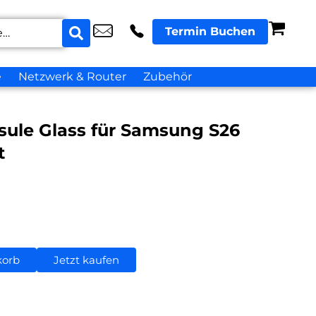
Termin Buchen
e
Netzwerk & Router
Zubehör
sule Glass für Samsung S26
t
korb
Jetzt kaufen