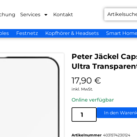
chung
Services
Kontakt
bles
Festnetz
Kopfhörer & Headsets
Smart Hom
Peter Jäckel Cap
Ultra Transparen
17,90
€
inkl. MwSt.
Online verfügbar
In den Waren
Artikelnummer
4031574230124