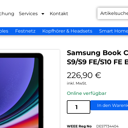
chung
Services
Kontakt
bles
Festnetz
Kopfhörer & Headsets
Smart Hom
Samsung Book Co
S9/S9 FE/S10 FE 
226,90
€
inkl. MwSt.
Online verfügbar
In den Waren
WEEE Reg No
DE57734404