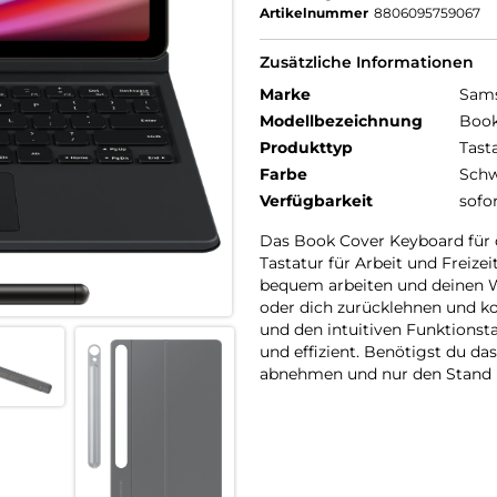
Artikelnummer
8806095759067
Zusätzliche Informationen
Marke
Sam
Modellbezeichnung
Book
Produkttyp
Tast
Farbe
Schw
Verfügbarkeit
sofo
Das Book Cover Keyboard für 
Tastatur für Arbeit und Freize
bequem arbeiten und deinen Wi
oder dich zurücklehnen und k
und den intuitiven Funktionsta
und effizient. Benötigst du da
abnehmen und nur den Stand 