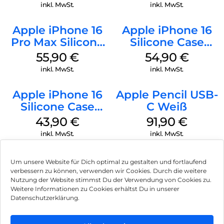
Denim
inkl. MwSt.
inkl. MwSt.
Apple iPhone 16
Apple iPhone 16
Pro Max Silicone
Silicone Case
Case MagSafe
MagSafe Black
55,90
€
54,90
€
Stone Gray
inkl. MwSt.
inkl. MwSt.
Apple iPhone 16
Apple Pencil USB-
Silicone Case
C Weiß
MagSafe Plum
43,90
€
91,90
€
inkl. MwSt.
inkl. MwSt.
Um unsere Website für Dich optimal zu gestalten und fortlaufend
verbessern zu können, verwenden wir Cookies. Durch die weitere
Nutzung der Website stimmst Du der Verwendung von Cookies zu.
Impressum
Weitere Informationen zu Cookies erhältst Du in unserer
Datenschutzerklärung.
AGB