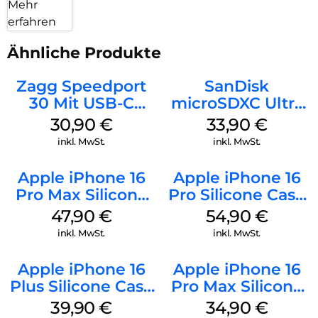
Mehr
erfahren
Ähnliche Produkte
Zagg Speedport
SanDisk
30 Mit USB-C
microSDXC Ultra
Kabel Weiß
128 GB + Adapter
30,90
€
33,90
€
Mobile
inkl. MwSt.
inkl. MwSt.
Apple iPhone 16
Apple iPhone 16
Pro Max Silicone
Pro Silicone Case
Case MagSafe
MagSafe Black
47,90
€
54,90
€
Black
inkl. MwSt.
inkl. MwSt.
Apple iPhone 16
Apple iPhone 16
Plus Silicone Case
Pro Max Silicone
MagSafe Plum
Case MagSafe
39,90
€
34,90
€