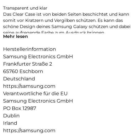
Transparent und klar
Das Clear Case ist von beiden Seiten beschichtet und kann
somit vor Kratzern und Vergilben schützen. Es kann das
schöne Design deines Samsung Galaxy schützen und dabei
seine aufregende Farbe zum Ausdruck bringen.
Mehr lesen
Dein Case – deine Leinwand für Sticker
Herstellerinformation
Verleihe deinem Case eine persönliche Note und beklebe es
mit Stickern. So wird dein Case zu deinem Unikat.
Samsung Electronics GmbH
Frankfurter Straße 2
65760 Eschborn
Deutschland
https://samsung.com
Verantwortliche für die EU
Samsung Electronics GmbH
PO Box 12987
Dublin
Irland
https://samsung.com