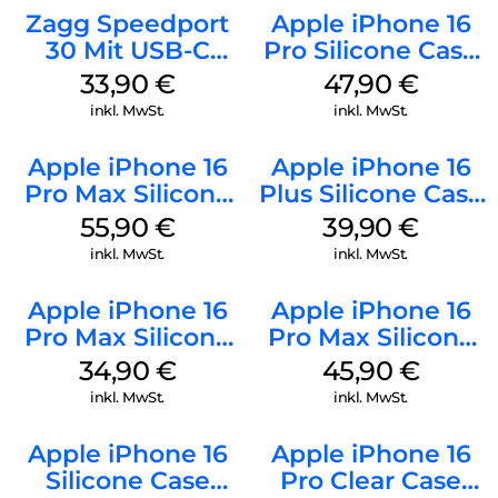
Zagg Speedport
Apple iPhone 16
30 Mit USB-C
Pro Silicone Case
Kabel Weiß
MagSafe Denim
33,90
€
47,90
€
inkl. MwSt.
inkl. MwSt.
Apple iPhone 16
Apple iPhone 16
Pro Max Silicone
Plus Silicone Case
Case MagSafe
MagSafe Plum
55,90
€
39,90
€
Stone Gray
inkl. MwSt.
inkl. MwSt.
Apple iPhone 16
Apple iPhone 16
Pro Max Silicone
Pro Max Silicone
Case MagSafe
Case MagSafe
34,90
€
45,90
€
Denim
Ultramarine
inkl. MwSt.
inkl. MwSt.
Apple iPhone 16
Apple iPhone 16
Silicone Case
Pro Clear Case