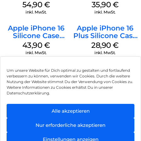
MagSafe Black
MagSafe
54,90
€
35,90
€
Transparent
inkl. MwSt.
inkl. MwSt.
Apple iPhone 16
Apple iPhone 16
Silicone Case
Plus Silicone Case
MagSafe Plum
MagSafe Black
43,90
€
28,90
€
inkl. MwSt.
inkl. MwSt.
Um unsere Website für Dich optimal zu gestalten und fortlaufend
verbessern zu können, verwenden wir Cookies. Durch die weitere
Nutzung der Website stimmst Du der Verwendung von Cookies zu.
Impressum
Weitere Informationen zu Cookies erhältst Du in unserer
Datenschutzerklärung.
AGB
Datenschutz
Alle akzeptieren
Vertrag widerrufen
Nur erforderliche akzeptieren
Hinweis zur Batterieentsorgung
Einstellungen anzeigen