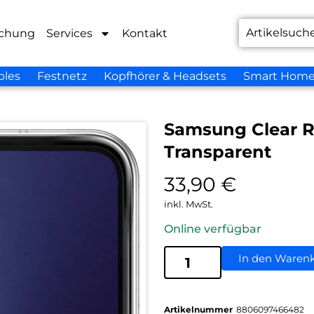
chung
Services
Kontakt
bles
Festnetz
Kopfhörer & Headsets
Smart Hom
Samsung Clear Ri
Transparent
33,90
€
inkl. MwSt.
Online verfügbar
In den Waren
Artikelnummer
8806097466482