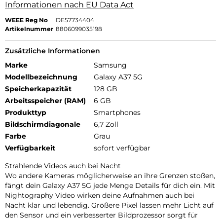
Informationen nach EU Data Act
WEEE Reg No
DE57734404
Artikelnummer
8806099035198
Zusätzliche Informationen
Marke
Samsung
Modellbezeichnung
Galaxy A37 5G
Speicherkapazität
128 GB
Arbeitsspeicher (RAM)
6 GB
Produkttyp
Smartphones
Bildschirmdiagonale
6,7 Zoll
Farbe
Grau
Verfügbarkeit
sofort verfügbar
Strahlende Videos auch bei Nacht
Wo andere Kameras möglicherweise an ihre Grenzen stoßen,
fängt dein Galaxy A37 5G jede Menge Details für dich ein. Mit
Nightography Video wirken deine Aufnahmen auch bei
Nacht klar und lebendig. Größere Pixel lassen mehr Licht auf
den Sensor und ein verbesserter Bildprozessor sorgt für