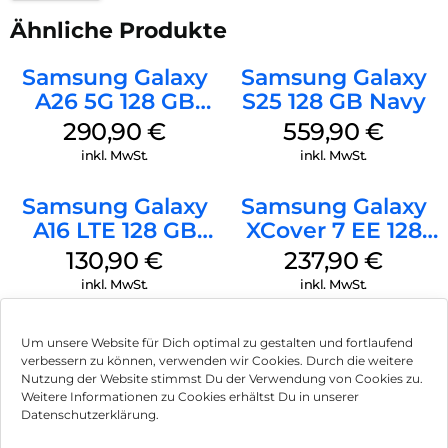
Ähnliche Produkte
Samsung Galaxy
Samsung Galaxy
A26 5G 128 GB
S25 128 GB Navy
White
290,90
€
559,90
€
inkl. MwSt.
inkl. MwSt.
Samsung Galaxy
Samsung Galaxy
A16 LTE 128 GB
XCover 7 EE 128
Black
GB Black
130,90
€
237,90
€
inkl. MwSt.
inkl. MwSt.
Doro Leva L30
Crosscall Core S5
Um unsere Website für Dich optimal zu gestalten und fortlaufend
Graphite/Weiß
128 MB Schwarz
verbessern zu können, verwenden wir Cookies. Durch die weitere
Nutzung der Website stimmst Du der Verwendung von Cookies zu.
119,90
€
91,90
€
Weitere Informationen zu Cookies erhältst Du in unserer
inkl. MwSt.
inkl. MwSt.
Datenschutzerklärung.