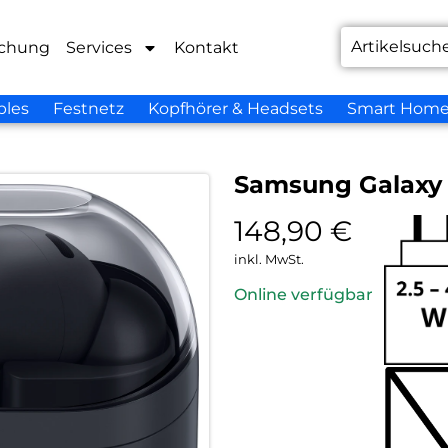
chung
Services
Kontakt
bles
Festnetz
Kopfhörer & Headsets
Smart Hom
Samsung Galaxy 
148,90
€
inkl. MwSt.
Online verfügbar