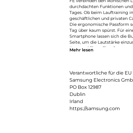
FE verbinden den ikonischen L
durchdachten Funktionen und 
Tages. Ob beim Lauftraining im
geschäftlichen und privaten 
Die ergonomische Passform so
Tag über kaum spürst. Für ei
Smartphone lassen sich die Bud
Seite, um die Lautstärke einzu
Apps zu öffnen. Eine Geste ge
Mehr lesen
können. Dank fortschrittliche
Umgebungsgeräusche weitgehen
klare Gespräche und fokussier
von AI unterstützen: Mit eine
Verantwortliche für die EU
deine Galaxy Buds3 FE – und e
Samsung Electronics Gm
Aktivitäten. So gehen dir viel
PO Box 12987
Smartphone aus der Tasche ne
Dublin
länger ausbremsen. Aktiviere 
Irland
Smartphone und lass deine Ga
ständig auf dein Display schau
https://samsung.com
leistungsstarke Akku zeigt jed
Wiedergabe.
Stilvoller Auftritt: