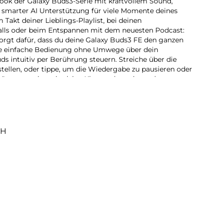
ook der Galaxy Buds3-Serie mit kraftvollem Sound,
smarter AI Unterstützung für viele Momente deines
 Takt deiner Lieblings-Playlist, bei deinen
Calls oder beim Entspannen mit dem neuesten Podcast:
rgt dafür, dass du deine Galaxy Buds3 FE den ganzen
ne einfache Bedienung ohne Umwege über dein
s intuitiv per Berührung steuern. Streiche über die
stellen, oder tippe, um die Wiedergabe zu pausieren oder
nügt, um mitten in deine Klangwelten eintauchen zu
m ANC (Active Noise Cancelling) kannst du
d ausblenden – für ein ungestörtes Musikerlebnis,
te Momente, egal wo du gerade bist. Lass dich im Alltag
m Sprachbefehl aktivierst du Google Gemini Liveüber
rhältst per Chat Unterstützung bei deinen Fragen oder
bH
e Dinge einfach von der Hand, ohne dass du dein
hmen musst. Auch Sprachbarrieren können dich nicht
einfach die Dolmetscher-Funktion auf deinem Galaxy
laxy Bud3 FE für dich dolmetschen, ohne dass du
en musst. Und das, solange es nötig ist: Der
e Menge Ausdauer und liefert Energie für viele Stunden