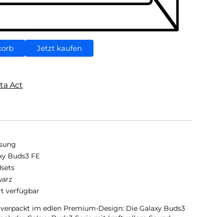
korb
Jetzt kaufen
ta Act
sung
xy Buds3 FE
sets
arz
rt verfügbar
t verpackt im edlen Premium-Design: Die Galaxy Buds3