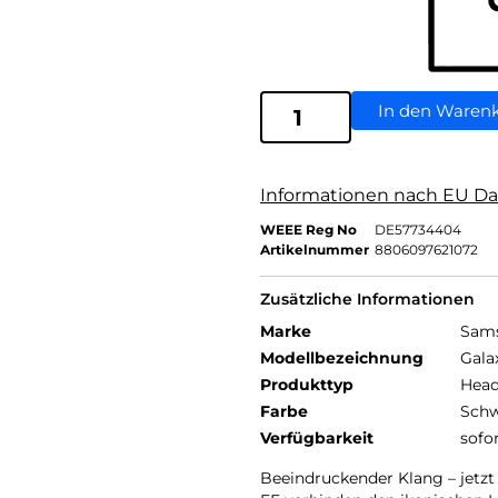
In den Waren
Informationen nach EU Da
WEEE Reg No
DE57734404
Artikelnummer
8806097621072
Zusätzliche Informationen
Marke
Sam
Modellbezeichnung
Gala
Produkttyp
Head
Farbe
Schw
Verfügbarkeit
sofo
Beeindruckender Klang – jetz