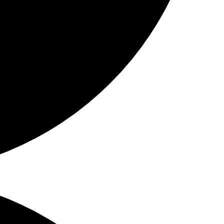
 Augen
 musst.