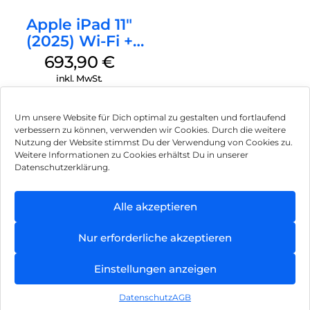
Apple iPad 11″
(2025) Wi-Fi +
Cellular 128 GB
693,90
€
Gelb
inkl. MwSt.
Um unsere Website für Dich optimal zu gestalten und fortlaufend
verbessern zu können, verwenden wir Cookies. Durch die weitere
Nutzung der Website stimmst Du der Verwendung von Cookies zu.
Impressum
Weitere Informationen zu Cookies erhältst Du in unserer
Datenschutzerklärung.
AGB
Datenschutz
Alle akzeptieren
Können wir Dir behilflich sein?
Vertrag widerrufen
Nur erforderliche akzeptieren
Hinweis zur Batterieentsorgung
Einstellungen anzeigen
Newsletter
Datenschutz
AGB
©
2026
, Brodos AG – All Rights Reserved.