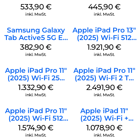
256 GB Silver
128 GB Silver
533,90
€
445,90
€
inkl. MwSt.
inkl. MwSt.
Samsung Galaxy
Apple iPad Pro 13″
Tab Active5 5G EE
(2025) Wi-Fi 512
128 GB Black
GB Standardglas
382,90
€
1.921,90
€
Silber
inkl. MwSt.
inkl. MwSt.
Apple iPad Pro 11″
Apple iPad Pro 11″
(2025) Wi-Fi 256
(2025) Wi-Fi 2 TB
GB Standardglas
Standardglas
1.332,90
€
2.491,90
€
Silber
Space Schwarz
inkl. MwSt.
inkl. MwSt.
Apple iPad Pro 11″
Apple iPad 11″
(2025) Wi-Fi 512
(2025) Wi-Fi +
GB Standardglas
Cellular 512 GB
1.574,90
€
1.078,90
€
Space Schwarz
Gelb
inkl. MwSt.
inkl. MwSt.