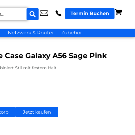
Termin Buchen
e
Netzwerk & Router
Zubehör
e Case Galaxy A56 Sage Pink
iniert Stil mit festem Halt
korb
Jetzt kaufen