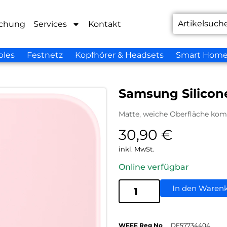
chung
Services
Kontakt
bles
Festnetz
Kopfhörer & Headsets
Smart Hom
Samsung Silicon
Matte, weiche Oberfläche komb
30,90
€
inkl. MwSt.
Online verfügbar
In den Waren
WEEE Reg No
DE57734404