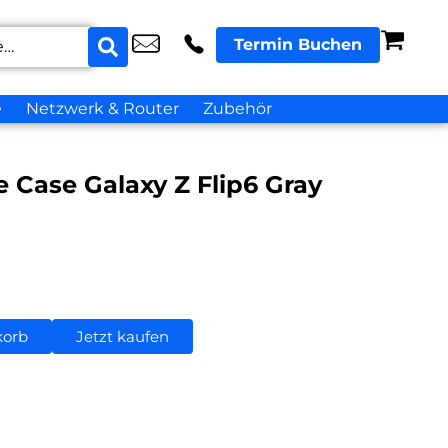
Termin Buchen
e
Netzwerk & Router
Zubehör
 Case Galaxy Z Flip6 Gray
korb
Jetzt kaufen