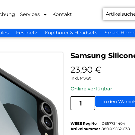
chung
Services
Kontakt
bles
Festnetz
Kopfhörer & Headsets
Smart Hom
Samsung Silicone
23,90
€
inkl. MwSt.
Online verfügbar
In den Waren
WEEE Reg No
DE57734404
Artikelnummer
8806095620138