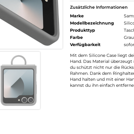
Zusätzliche Informationen
Marke
Sam
Modellbezeichnung
Sili
Produkttyp
Tasc
Farbe
Grau
Verfügbarkeit
sofo
Mit dem Silicone Case liegt d
Hand. Das Material überzeugt m
du schützt nicht nur die Rück
Rahmen. Dank dem Ringhalter 
Hand halten und mit einer Han
kannst du ihn einfach entfern